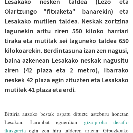
Lesakako nesken taldea (Lezo eta
Oiartzungo "fitxaketa" banarekin) eta
Lesakako mutilen taldea. Neskak zortzina
lagunekin aritu ziren 550 kiloko harriari
tiraka eta mutilak sei laguneko taldea 650
kilokoarekin. Berdintasuna izan zen nagusi,
baina azkenean Lesakako neskak nagusitu
ziren (42 plaza eta 2 metro), Ibarrako
neskek 42 plaza egin zituzten eta Lesakako
mutilek 41 plaza eta erdi.
Bittiria auzoko bestak ospatu dituzte asteburu honetan
Lesakan. Larunbat eguerdian
giza-proba desafio
ikusgarria
egin zen hiru talderen artean: Gipuzkoako