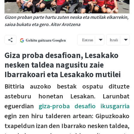
Gizon proban parte hartu zuten neska eta mutilak elkarrekin,
saioa bukatu eta gero. Aitor Arotzena
Entzun
Itzuli
Gehitu gaitzazu Googlen
Giza proba desafioan, Lesakako
nesken taldea nagusitu zaie
Ibarrakoari eta Lesakako mutilei
Bittiria auzoko bestak ospatu dituzte
asteburu honetan Lesakan. Larunbat
eguerdian
giza-proba desafio ikusgarria
egin zen hiru talderen artean: Gipuzkoako
txapeldun izan den Ibarrako nesken taldea,