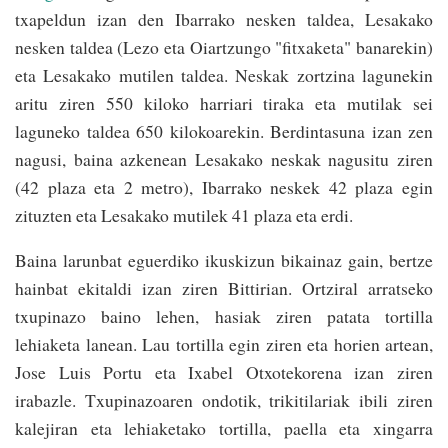
txapeldun izan den Ibarrako nesken taldea, Lesakako
nesken taldea (Lezo eta Oiartzungo "fitxaketa" banarekin)
eta Lesakako mutilen taldea. Neskak zortzina lagunekin
aritu ziren 550 kiloko harriari tiraka eta mutilak sei
laguneko taldea 650 kilokoarekin. Berdintasuna izan zen
nagusi, baina azkenean Lesakako neskak nagusitu ziren
(42 plaza eta 2 metro), Ibarrako neskek 42 plaza egin
zituzten eta Lesakako mutilek 41 plaza eta erdi.
Baina larunbat eguerdiko ikuskizun bikainaz gain, bertze
hainbat ekitaldi izan ziren Bittirian. Ortziral arratseko
txupinazo baino lehen, hasiak ziren patata tortilla
lehiaketa lanean. Lau tortilla egin ziren eta horien artean,
Jose Luis Portu eta Ixabel Otxotekorena izan ziren
irabazle. Txupinazoaren ondotik, trikitilariak ibili ziren
kalejiran eta lehiaketako tortilla, paella eta xingarra