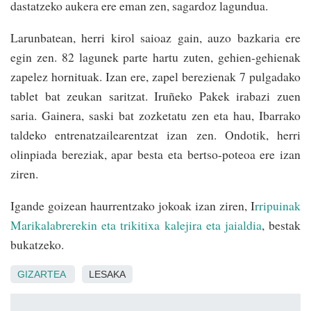
dastatzeko aukera ere eman zen, sagardoz lagundua.
Larunbatean, herri kirol saioaz gain, auzo bazkaria ere
egin zen. 82 lagunek parte hartu zuten, gehien-gehienak
zapelez hornituak. Izan ere, zapel berezienak 7 pulgadako
tablet bat zeukan saritzat. Iruñeko Pakek irabazi zuen
saria. Gainera, saski bat zozketatu zen eta hau, Ibarrako
taldeko entrenatzailearentzat izan zen. Ondotik, herri
olinpiada bereziak, apar besta eta bertso-poteoa ere izan
ziren.
Igande goizean haurrentzako jokoak izan ziren, I
rripuinak
Marikalabrerekin eta trikitixa kalejira eta jaialdia
, bestak
bukatzeko.
GIZARTEA
LESAKA