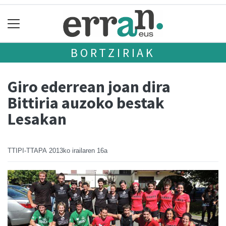
BORTZIRIAK
Giro ederrean joan dira
Bittiria auzoko bestak
Lesakan
TTIPI-TTAPA
2013ko irailaren 16a