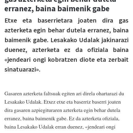
erranez, baina baimenik gabe
Etxe eta baserrietara joaten dira gas
azterketa egin behar dutela erranez, baina
baimenik gabe. Lesakako Udalak jakinarazi
duenez, azterketa ez da ofiziala baina
«jendeari ongi kobratzen diote eta zerbait
sinatuarazi».
Gasaren azterketa faltsuak egiten ari direla ohartarazi du
Lesakako Udalak. Etxez etxe eta baserriz baserri joaten
dira gasaren azpiegituraren azterketa egin behar dutela
erranez, baina baimenik gabe. Ez da azterketa ofiziala,
baina Lesakako Udalak erran duenez, «jendeari ongi