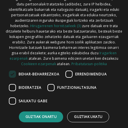
Xorroxin irratia | Lesaka | T. 948638288
datu pertsonalak tratatzeko (adibidez, zure IP helbidea,
identifikatzaile bakarrak eta nabigazio-datuak), iragarki eta eduki
pertsonalizatuak eskaintzeko, iragarkiak eta edukia neurtzeko,
audientziaren inguruko ikuspegiak lortzeko eta zerbitzuak
hobetzeko.
Hirugarrenen hornitzaileek (3)
zure datuak ere trata
ditzakete helburu hauetarako eta beste batzuetarako, besteak beste
Codesyntaxek garatua
kokapen geografiko zehatzeko datuak eta gailuaren ezaugarriak
erabiliz. Zure aukerak webgune honi soilik aplikatzen zaizkio.
Hornitzaile batzuek baimena beharrean interes legitimoa oinarri
gisa erabil dezakete; aurka egiteko eskubidea duzu
Iragarkien
ezarpenak
atalean. Zure baimena edozein unetan ken dezakezu
Cookieen ezarpenak
atalean.
Pribatutasun-politika
HONI BURUZ
LEGE OHARRA
PUBLIZITATEA
BEHAR-BEHARREZKOA
ERRENDIMENDUA
ARAUAK
HARREMANETARAKO
RSS
BIDERATZEA
FUNTZIONALTASUNA
SAILKATU GABE
GUZTIAK ONARTU
GUZTIAK UKATU