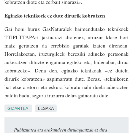
kobratzen diote eta zerbait sinarazi».
Egiazko teknikoek ez dute dirurik kobratzen
Gai honi buruz GasNaturalek baimendutako teknikoek
TTIPI-TTAPAri jakinarazi diotenez, «iruzur klase hori
maiz gertatzen da errebisio garaiak izaten direnean.
Horrelakoetan, iruzurgileek bereziki adineko pertsonak
aukeratzen dituzte engainua egiteko eta, bidenabar, dirua
kobratzeko». Dena den, egiazko teknikoak «ez dutela
dirurik kobratzen» azpimarratu dute. Beraz, «teknikoren
bat etxera etorri eta eskura kobratu nahi duela adierazten
baldin badu, seguru iruzurra dela» gaineratu dute.
GIZARTEA
LESAKA
Publizitatea eta erakundeen dirulaguntzak ez dira