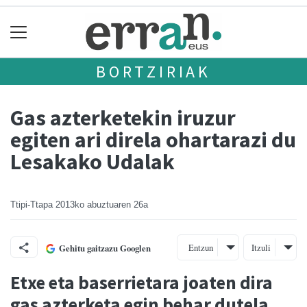
BORTZIRIAK
Gas azterketekin iruzur
egiten ari direla ohartarazi du
Lesakako Udalak
Ttipi-Ttapa
2013ko abuztuaren 26a
Entzun
Itzuli
Gehitu gaitzazu Googlen
Etxe eta baserrietara joaten dira
gas azterketa egin behar dutela