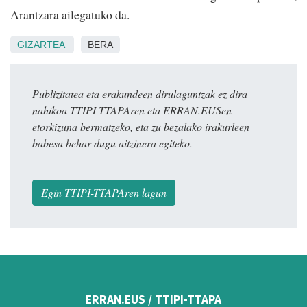
Arantzara ailegatuko da.
GIZARTEA
BERA
Publizitatea eta erakundeen dirulaguntzak ez dira
nahikoa TTIPI-TTAPAren eta ERRAN.EUSen
etorkizuna bermatzeko, eta zu bezalako irakurleen
babesa behar dugu aitzinera egiteko.
Egin TTIPI-TTAPAren lagun
ERRAN.EUS / TTIPI-TTAPA