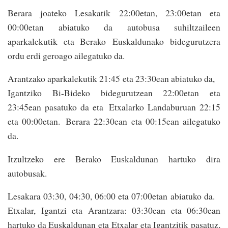
Berara joateko Lesakatik 22:00etan, 23:00etan eta
00:00etan abiatuko da autobusa suhiltzaileen
aparkalekutik eta Berako Euskaldunako bidegurutzera
ordu erdi geroago ailegatuko da.
Arantzako aparkalekutik 21:45 eta 23:30ean abiatuko da,
Igantziko Bi-Bideko bidegurutzean 22:00etan eta
23:45ean pasatuko da eta Etxalarko Landaburuan 22:15
eta 00:00etan. Berara 22:30ean eta 00:15ean ailegatuko
da.
Itzultzeko ere Berako Euskaldunan hartuko dira
autobusak.
Lesakara 03:30, 04:30, 06:00 eta 07:00etan abiatuko da.
Etxalar, Igantzi eta Arantzara: 03:30ean eta 06:30ean
hartuko da Euskaldunan eta Etxalar eta Igantzitik pasatuz,