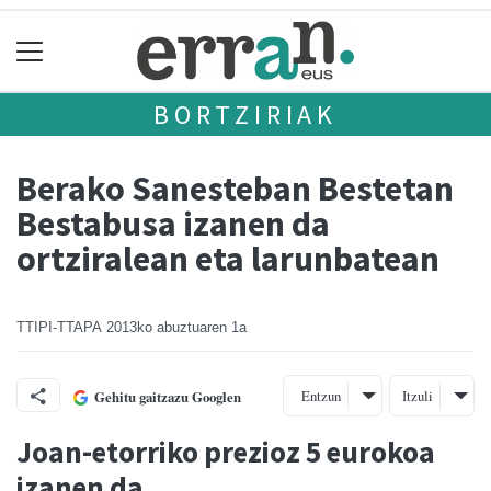
BORTZIRIAK
Berako Sanesteban Bestetan
Bestabusa izanen da
ortziralean eta larunbatean
TTIPI-TTAPA
2013ko abuztuaren 1a
Entzun
Itzuli
Gehitu gaitzazu Googlen
Joan-etorriko prezioz 5 eurokoa
izanen da