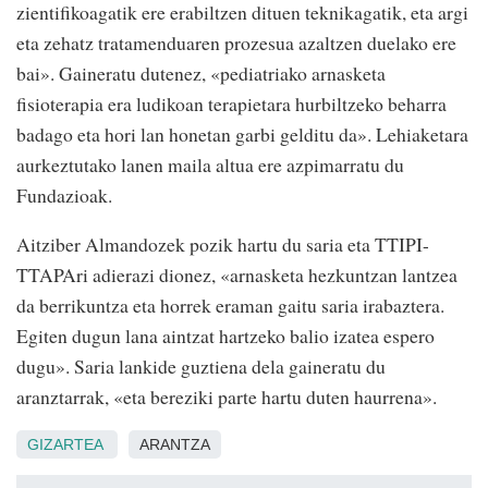
zientifikoagatik ere erabiltzen dituen teknikagatik, eta argi
eta zehatz tratamenduaren prozesua azaltzen duelako ere
bai». Gaineratu dutenez, «pediatriako arnasketa
fisioterapia era ludikoan terapietara hurbiltzeko beharra
badago eta hori lan honetan garbi gelditu da». Lehiaketara
aurkeztutako lanen maila altua ere azpimarratu du
Fundazioak.
Aitziber Almandozek pozik hartu du saria eta TTIPI-
TTAPAri adierazi dionez,
«arnasketa hezkuntzan lantzea
da berrikuntza eta horrek eraman gaitu saria irabaztera.
Egiten dugun lana aintzat hartzeko balio izatea espero
dugu». Saria lankide guztiena dela gaineratu du
aranztarrak, «eta bereziki parte hartu duten haurrena».
GIZARTEA
ARANTZA