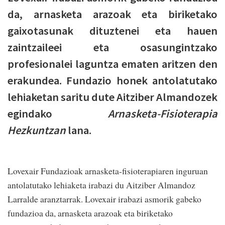
da, arnasketa arazoak eta biriketako
gaixotasunak dituztenei eta hauen
zaintzaileei eta osasungintzako
profesionalei laguntza ematen aritzen den
erakundea. Fundazio honek antolatutako
lehiaketan saritu dute Aitziber Almandozek
egindako
Arnasketa-Fisioterapia
Hezkuntzan
lana.
Lovexair Fundazioak arnasketa-fisioterapiaren inguruan
antolatutako lehiaketa irabazi du Aitziber Almandoz
Larralde aranztarrak. Lovexair irabazi asmorik gabeko
fundazioa da, arnasketa arazoak eta biriketako