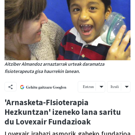
Aitziber Almandoz arnaztarrak urteak daramatza
fisioterapeuta gisa haurrekin lanean.
Entzun
Itzuli
Gehitu gaitzazu Googlen
'Arnasketa-FIsioterapia
Hezkuntzan' izeneko lana saritu
du Lovexair Fundazioak
Lovexair irabazi asmorik gabeko fundazioa