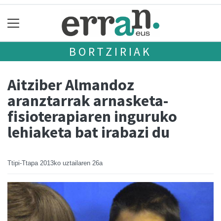
BORTZIRIAK
Aitziber Almandoz
aranztarrak arnasketa-
fisioterapiaren inguruko
lehiaketa bat irabazi du
Ttipi-Ttapa
2013ko uztailaren 26a