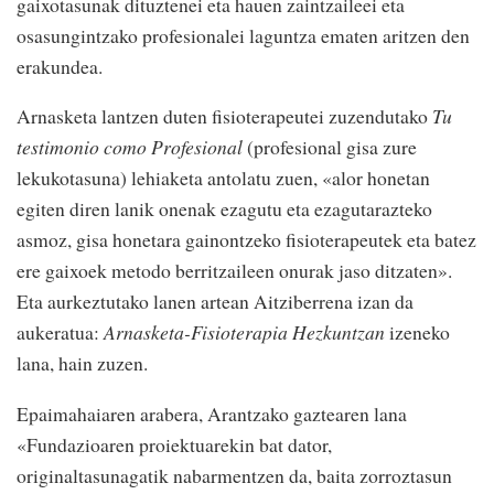
gaixotasunak dituztenei eta hauen zaintzaileei eta
osasungintzako profesionalei laguntza ematen aritzen den
erakundea.
Arnasketa lantzen duten fisioterapeutei zuzendutako
Tu
testimonio como Profesional
(profesional gisa zure
lekukotasuna) lehiaketa antolatu zuen, «alor honetan
egiten diren lanik onenak ezagutu eta ezagutarazteko
asmoz, gisa honetara gainontzeko fisioterapeutek eta batez
ere gaixoek metodo berritzaileen onurak jaso ditzaten».
Eta aurkeztutako lanen artean Aitziberrena izan da
aukeratua:
Arnasketa-Fisioterapia Hezkuntzan
izeneko
lana, hain zuzen.
Epaimahaiaren arabera, Arantzako gaztearen lana
«Fundazioaren proiektuarekin bat dator,
originaltasunagatik nabarmentzen da, baita zorroztasun