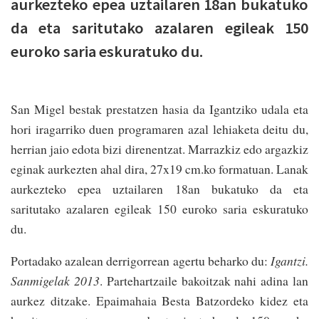
aurkezteko epea uztailaren 18an bukatuko
da eta saritutako azalaren egileak 150
euroko saria eskuratuko du.
San Migel bestak prestatzen hasia da Igantziko udala eta
hori iragarriko duen programaren azal lehiaketa deitu du,
herrian jaio edota bizi direnentzat. Marrazkiz edo argazkiz
eginak aurkezten ahal dira, 27x19 cm.ko formatuan. Lanak
aurkezteko epea uztailaren 18an bukatuko da eta
saritutako azalaren egileak 150 euroko saria eskuratuko
du.
Portadako azalean derrigorrean agertu beharko du:
Igantzi.
Sanmigelak 2013
. Partehartzaile bakoitzak nahi adina lan
aurkez ditzake. Epaimahaia Besta Batzordeko kidez eta