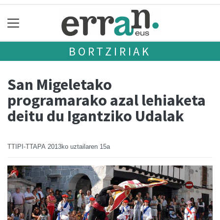
BORTZIRIAK
San Migeletako
programarako azal lehiaketa
deitu du Igantziko Udalak
TTIPI-TTAPA
2013ko uztailaren 15a