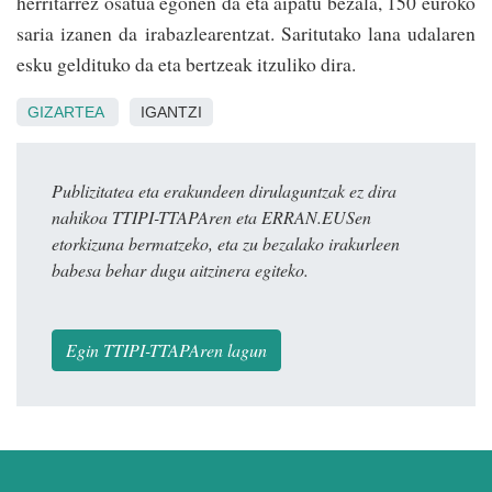
herritarrez osatua egonen da eta aipatu bezala, 150 euroko
saria izanen da irabazlearentzat. Saritutako lana udalaren
esku geldituko da eta bertzeak itzuliko dira.
GIZARTEA
IGANTZI
Publizitatea eta erakundeen dirulaguntzak ez dira
nahikoa TTIPI-TTAPAren eta ERRAN.EUSen
etorkizuna bermatzeko, eta zu bezalako irakurleen
babesa behar dugu aitzinera egiteko.
Egin TTIPI-TTAPAren lagun