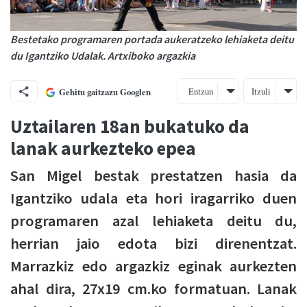
Bestetako programaren portada aukeratzeko lehiaketa deitu
du Igantziko Udalak. Artxiboko argazkia
Entzun
Itzuli
Gehitu gaitzazu Googlen
Uztailaren 18an bukatuko da
lanak aurkezteko epea
San Migel bestak prestatzen hasia da
Igantziko udala eta hori iragarriko duen
programaren azal lehiaketa deitu du,
herrian jaio edota bizi direnentzat.
Marrazkiz edo argazkiz eginak aurkezten
ahal dira, 27x19 cm.ko formatuan. Lanak