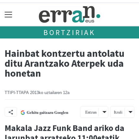
BORTZIRIAK
Hainbat kontzertu antolatu
ditu Arantzako Aterpek uda
honetan
TTIPI-TTAPA
2013ko uztailaren 12a
Entzun
Itzuli
Gehitu gaitzazu Googlen
Makala Jazz Funk Band ariko da
larunbat arratseko 11:00etatik