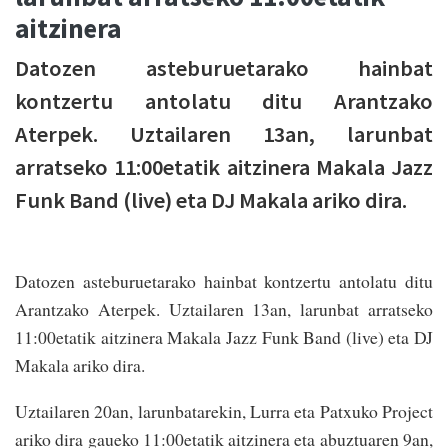
aitzinera
Datozen asteburuetarako hainbat
kontzertu antolatu ditu Arantzako
Aterpek. Uztailaren 13an, larunbat
arratseko 11:00etatik aitzinera Makala Jazz
Funk Band (live) eta DJ Makala ariko dira.
Datozen asteburuetarako hainbat kontzertu antolatu ditu
Arantzako Aterpek. Uztailaren 13an, larunbat arratseko
11:00etatik aitzinera Makala Jazz Funk Band (live) eta DJ
Makala ariko dira.
Uztailaren 20an, larunbatarekin, Lurra eta Patxuko Project
ariko dira gaueko 11:00etatik aitzinera eta abuztuaren 9an,