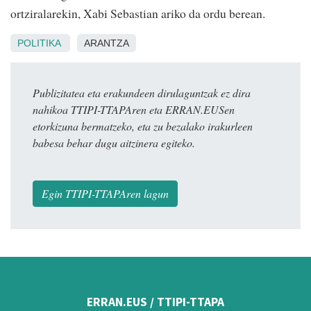
ortziralarekin, Xabi Sebastian ariko da ordu berean.
POLITIKA
ARANTZA
Publizitatea eta erakundeen dirulaguntzak ez dira
nahikoa TTIPI-TTAPAren eta ERRAN.EUSen
etorkizuna bermatzeko, eta zu bezalako irakurleen
babesa behar dugu aitzinera egiteko.
Egin TTIPI-TTAPAren lagun
ERRAN.EUS / TTIPI-TTAPA