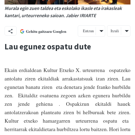
Murala egin zuen taldea eta eskolako ikasle eta irakasleak
kantari, urteurreneko saioan. Jabier IRIARTE
Entzun
Itzuli
Gehitu gaitzazu Googlen
Lau egunez ospatu dute
Ekain erdialdean Kultur Etxeko X. urteurrena ospatzeko
antolatu ziren ekitaldiak arrakastatsuak izan ziren. Lau
egunetan banatu ziren eta denetara jende franko hurbildu
zen. Ekitaldiz osatuena zegoen azken egunera hurbildu
zen jende gehiena . Ospakizun ekitaldi hauek
antolatzerakoan planteatu ziren bi helburuak bete ziren.
Kultur etxe­ko hamargarren urteu­rrena ospatu eta
herritarrak ekitaldietara hurbiltzea lortu baitzen. Hori lortu