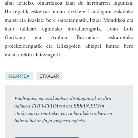
ahal izateko, oina­rrizkoa izan da herrita­rren laguntza.
Horregatik eskerrak eman dizkiete Landagain eskolako
maisu eta ikasleei bere saioarengatik, Itziar Mendikoa eta
haur taldeari egindako muralarengatik, Juan Luis
Garikano eta Ainhoa Berruetari eskainitako
proiekzioengatik eta Elizagoien ahizpei lun­txa bere
musikarekin alai­tzeagatik.
GIZARTEA
ETXALAR
Publizitatea eta erakundeen dirulaguntzak ez dira
nahikoa TTIPI-TTAPAren eta ERRAN.EUSen
etorkizuna bermatzeko, eta zu bezalako irakurleen
babesa behar dugu aitzinera egiteko.