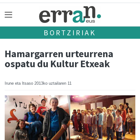
BORTZIRIAK
Hamargarren urteurrena
ospatu du Kultur Etxeak
Irune eta Itsaso
2013ko uztailaren 11