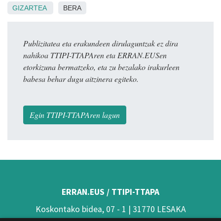
GIZARTEA
BERA
Publizitatea eta erakundeen dirulaguntzak ez dira
nahikoa TTIPI-TTAPAren eta ERRAN.EUSen
etorkizuna bermatzeko, eta zu bezalako irakurleen
babesa behar dugu aitzinera egiteko.
Egin TTIPI-TTAPAren lagun
ERRAN.EUS / TTIPI-TTAPA
Koskontako bidea, 07 - 1 | 31770 LESAKA