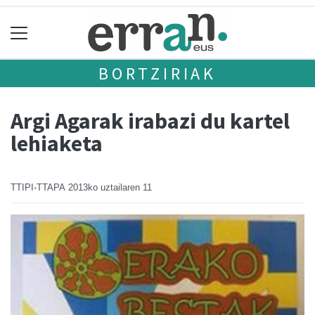
BORTZIRIAK
Argi Agarak irabazi du kartel
lehiaketa
TTIPI-TTAPA
2013ko uztailaren 11