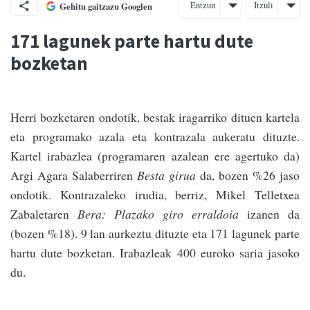
Entzun
Itzuli
Gehitu gaitzazu Googlen
171 lagunek parte hartu dute
bozketan
Herri bozketaren ondotik, bestak iragarriko dituen kartela
eta programako azala eta kontrazala aukeratu dituzte.
Kartel irabazlea (programaren azalean ere agertuko da)
Argi Agara Sala­berriren
Besta girua
da, bozen %26 jaso
ondotik. Kontrazaleko irudia, berriz, Mikel Telletxea
Zabaletaren
Bera: Plazako giro erral­doia
izanen da
(bozen %18). 9 lan aurkeztu dituzte eta 171 lagunek parte
hartu dute bozketan. Ira­baz­leak 400 euroko saria jasoko
du.