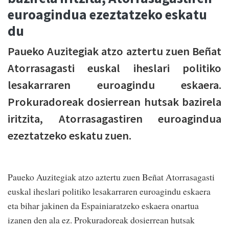
euroagindua ezeztatzeko eskatu
du
Paueko Auzitegiak atzo aztertu zuen Beñat
Atorrasagasti euskal iheslari politiko
lesakarraren euroagindu eskaera.
Prokuradoreak dosierrean hutsak bazirela
iritzita, Atorrasagastiren euroagindua
ezeztatzeko eskatu zuen.
Paueko Auzitegiak atzo aztertu zuen Beñat Atorrasagasti
euskal iheslari politiko lesakarraren euroagindu eskaera
eta bihar jakinen da Espainiaratzeko eskaera onartua
izanen den ala ez. Prokuradoreak dosierrean hutsak