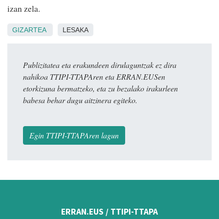
izan zela.
GIZARTEA
LESAKA
Publizitatea eta erakundeen dirulaguntzak ez dira
nahikoa TTIPI-TTAPAren eta ERRAN.EUSen
etorkizuna bermatzeko, eta zu bezalako irakurleen
babesa behar dugu aitzinera egiteko.
Egin TTIPI-TTAPAren lagun
ERRAN.EUS / TTIPI-TTAPA