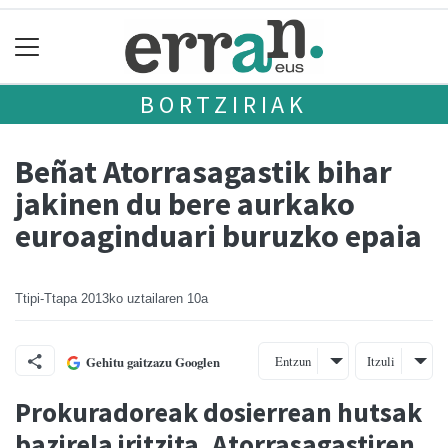
BORTZIRIAK
Beñat Atorrasagastik bihar
jakinen du bere aurkako
euroaginduari buruzko epaia
Ttipi-Ttapa
2013ko uztailaren 10a
Entzun
Itzuli
Gehitu gaitzazu Googlen
Prokuradoreak dosierrean hutsak
bazirela iritzita, Atorrasagastiren