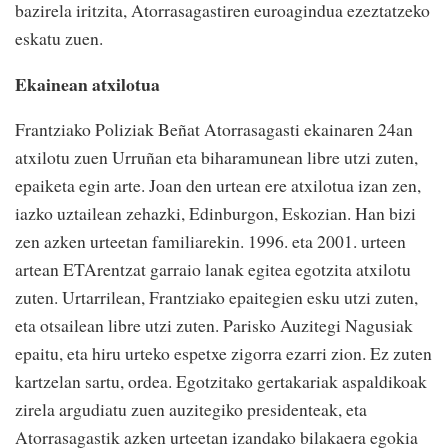
bazirela iritzita, Atorrasagastiren euroagindua ezeztatzeko
eskatu zuen.
Ekainean atxilotua
Frantziako Poliziak Beñat Atorrasagasti ekainaren 24an
atxilotu zuen Urruñan eta biharamunean libre utzi zuten,
epaiketa egin arte. Joan den urtean ere atxilotua izan zen,
iazko uztailean zehazki, Edinburgon, Eskozian. Han bizi
zen azken urteetan familiarekin. 1996. eta 2001. urteen
artean ETArentzat garraio lanak egitea egotzita atxilotu
zuten. Urtarrilean, Frantziako epaitegien esku utzi zuten,
eta otsailean libre utzi zuten. Parisko Auzitegi Nagusiak
epaitu, eta hiru urteko espetxe zigorra ezarri zion. Ez zuten
kartzelan sartu, ordea. Egotzitako gertakariak aspaldikoak
zirela argudiatu zuen auzitegiko presidenteak, eta
Atorrasagastik azken urteetan izandako bilakaera egokia