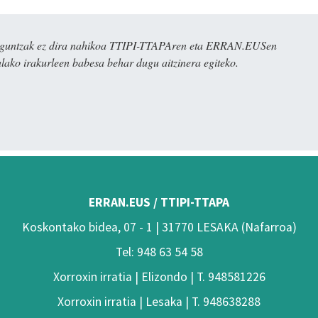
ulaguntzak ez dira nahikoa TTIPI-TTAPAren eta ERRAN.EUSen
alako irakurleen babesa behar dugu aitzinera egiteko.
ERRAN.EUS / TTIPI-TTAPA
Koskontako bidea, 07 - 1 | 31770 LESAKA (Nafarroa)
Tel: 948 63 54 58
Xorroxin irratia | Elizondo | T. 948581226
Xorroxin irratia | Lesaka | T. 948638288