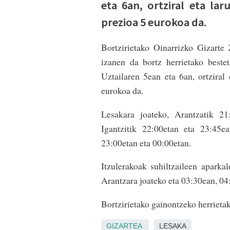
eta 6an, ortziral eta la
prezioa 5 eurokoa da.
Bortzirietako Oinarrizko Gizart
izanen da bortz herrietako beste
Uztailaren 5ean eta 6an, ortziral 
eurokoa da.
Lesakara joateko, Arantzatik 2
Igantzitik 22:00etan eta 23:45ea
23:00etan eta 00:00etan.
Itzulerakoak suhiltzaileen aparkal
Arantzara joateko eta 03:30ean, 04
Bortzirietako gainontzeko herrieta
GIZARTEA
LESAKA