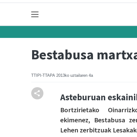
Bestabusa martx
TTIPI-TTAPA
2013ko uztailaren 4a
Asteburuan eskaini
Bortzirietako Oinarri
ekimenez, Bestabusa zer
Lehen zerbitzuak Lesakak