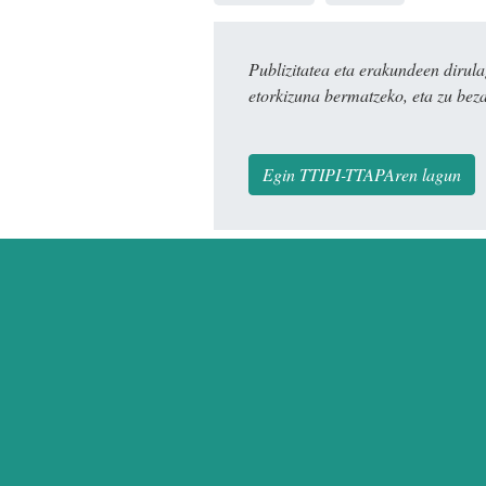
Publizitatea eta erakundeen dir
etorkizuna bermatzeko, eta zu bez
Egin TTIPI-TTAPAren lagun