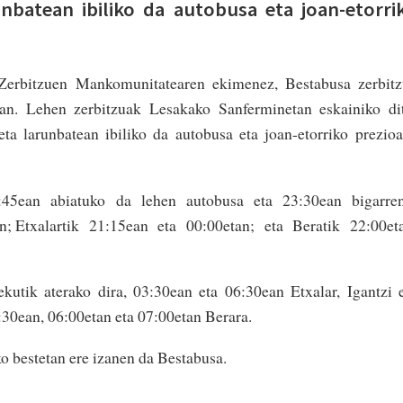
runbatean ibiliko da autobusa eta joan-etorri
e Zerbitzuen Mankomunitatearen ekimenez, Bestabusa zerbit
tan. Lehen zerbitzuak Lesakako Sanferminetan eskainiko di
eta larunbatean ibiliko da autobusa eta joan-etorriko prezio
1:45ean abiatuko da lehen autobusa eta 23:30ean bigarren
n; Etxalartik 21:15ean eta 00:00etan; eta Beratik 22:00et
ekutik aterako dira, 03:30ean eta 06:30ean Etxalar, Igantzi 
:30ean, 06:00etan eta 07:00etan Berara.
ko bestetan ere izanen da Bestabusa.