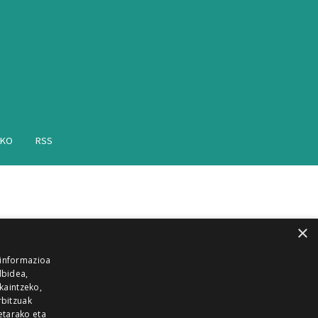
AKO
RSS
×
 informazioa
lbidea,
skaintzeko,
rbitzuak
etarako eta