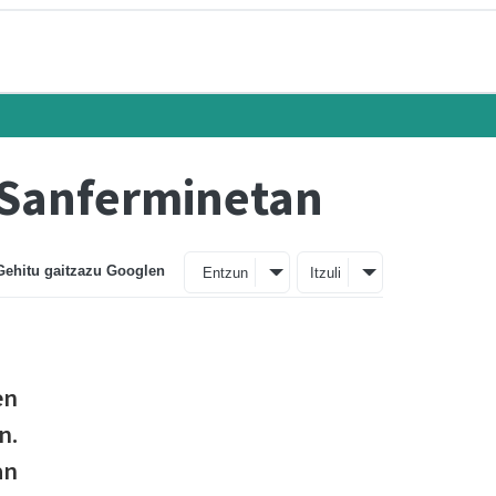
 Sanferminetan
Gehitu gaitzazu Googlen
Entzun
Itzuli
en
n.
an