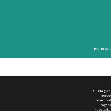
HONI BURU
Gu eta gure
gordet
identifika
iragark
hobetzeko