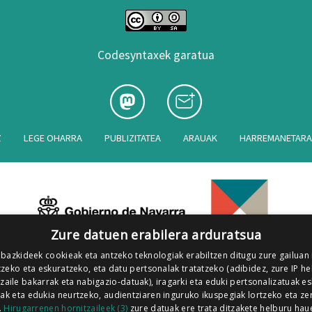
Codesyntaxek garatua
Z
LEGE OHARRA
PUBLIZITATEA
ARAUAK
HARREMANETAR
Zure datuen erabilera arduratsua
 bazkideek cookieak eta antzeko teknologiak erabiltzen ditugu zure gailuan
zeko eta eskuratzeko, eta datu pertsonalak tratatzeko (adibidez, zure IP he
tzaile bakarrak eta nabigazio-datuak), iragarki eta eduki pertsonalizatuak e
iak eta edukia neurtzeko, audientziaren inguruko ikuspegiak lortzeko eta ze
.
Hirugarrenen hornitzaileek (3)
zure datuak ere trata ditzakete helburu hau