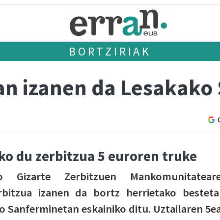
BORTZIRIAK
an izanen da Lesakako
ko du zerbitzua 5 euroren truke
zko Gizarte Zerbitzuen Mankomunitatear
bitzua izanen da bortz herrietako besteta
o Sanferminetan eskainiko ditu. Uztailaren 5e