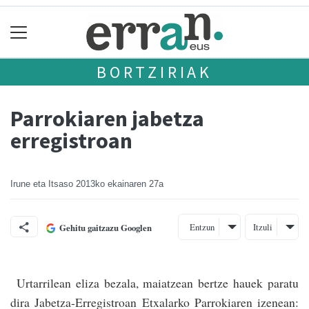
BORTZIRIAK
Parrokiaren jabetza
erregistroan
Irune eta Itsaso
2013ko ekainaren 27a
Entzun
Itzuli
Gehitu gaitzazu Googlen
Urtarrilean eliza bezala, maiatzean bertze hauek paratu
dira Jabetza-Erregistroan Etxa­­larko Parrokiaren izenean: