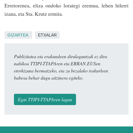
Erretorenea, eliza ondoko lorategi eremua, lehen hilerri
izana, eta Sta. Krutz ermita.
GIZARTEA
ETXALAR
Publizitatea eta erakundeen dirulaguntzak ez dira
nahikoa TTIPI-TTAPAren eta ERRAN.EUSen
etorkizuna bermatzeko, eta zu bezalako irakurleen
babesa behar dugu aitzinera egiteko.
Egin TTIPI-TTAPAren lagun