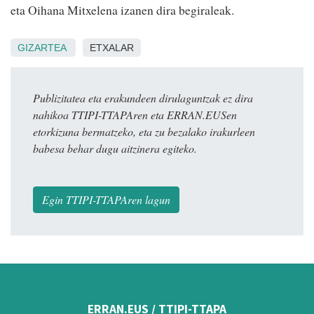
eta Oihana Mitxelena izanen dira begiraleak.
GIZARTEA
ETXALAR
Publizitatea eta erakundeen dirulaguntzak ez dira
nahikoa TTIPI-TTAPAren eta ERRAN.EUSen
etorkizuna bermatzeko, eta zu bezalako irakurleen
babesa behar dugu aitzinera egiteko.
Egin TTIPI-TTAPAren lagun
ERRAN.EUS / TTIPI-TTAPA