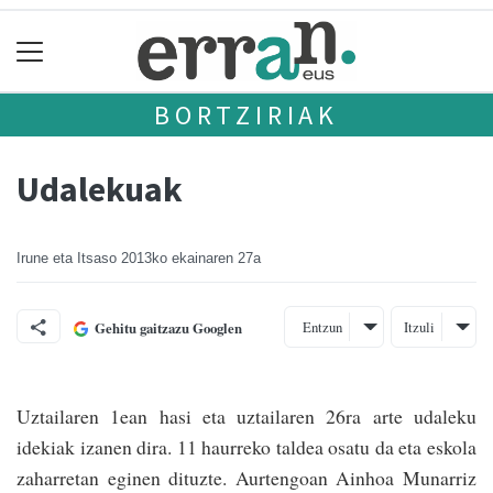
BORTZIRIAK
Udalekuak
Irune eta Itsaso
2013ko ekainaren 27a
Entzun
Itzuli
Gehitu gaitzazu Googlen
Uztailaren 1ean hasi eta uztailaren 26ra arte udaleku
idekiak izanen dira. 11 haurreko taldea osatu da eta eskola
zaharretan eginen dituzte. Aurtengoan Ainhoa Munarriz