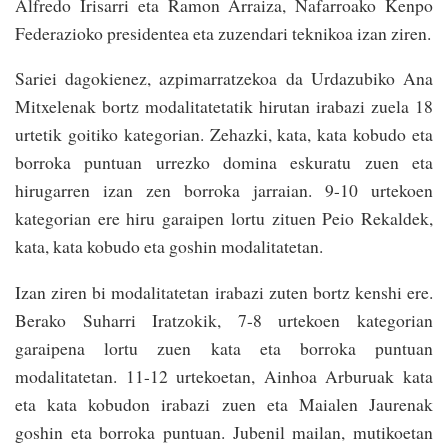
Alfredo Irisarri eta Ramon Arraiza, Nafarroako Kenpo
Federazioko presidentea eta zuzendari teknikoa izan ziren.
Sariei dagokienez, azpimarratzekoa da Urdazubiko Ana
Mitxelenak bortz modalitatetatik hirutan irabazi zuela 18
urtetik goitiko kategorian. Zehazki, kata, kata kobudo eta
borroka puntuan urrezko domina eskuratu zuen eta
hirugarren izan zen borroka jarraian. 9-10 urtekoen
kategorian ere hiru garaipen lortu zituen Peio Rekaldek,
kata, kata kobudo eta goshin modalitatetan.
Izan ziren bi modalitatetan irabazi zuten bortz kenshi ere.
Berako Suharri Iratzokik, 7-8 urtekoen kategorian
garaipena lortu zuen kata eta borroka puntuan
modalitatetan. 11-12 urtekoetan, Ainhoa Arburuak kata
eta kata kobudon irabazi zuen eta Maialen Jaurenak
goshin eta borroka puntuan. Jubenil mailan, mutikoetan