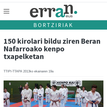
BORTZIRIAK
150 kirolari bildu ziren Beran
Nafarroako kenpo
txapelketan
TTIPI-TTAPA
2013ko ekainaren 19a