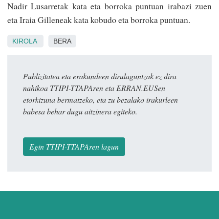
Nadir Lusarretak kata eta borroka puntuan irabazi zuen
eta Iraia Gilleneak kata kobudo eta borroka puntuan.
KIROLA
BERA
Publizitatea eta erakundeen dirulaguntzak ez dira
nahikoa TTIPI-TTAPAren eta ERRAN.EUSen
etorkizuna bermatzeko, eta zu bezalako irakurleen
babesa behar dugu aitzinera egiteko.
Egin TTIPI-TTAPAren lagun