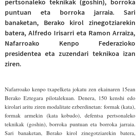
pertsonaleko teknikak (goshin), borroka
puntuan eta borroka jarraia. Sari
banaketan, Berako kirol zinegotziarekin
batera, Alfredo Irisarri eta Ramon Arraiza,
Nafarroako Kenpo Federazioko
presidentea eta zuzendari teknikoa izan
ziren.
Nafarroako kenpo txapelketa jokatu zen ekainaren 15ean
Berako Eztegara pilotalekuan. Denera, 150 kenshi edo
kirolari aritu ziren modalitate ezberdinetan: formak (kata),
formak armekin (kata kobudo), defentsa pertsonaleko
teknikak (goshin), borroka puntuan eta borroka jarraia.
Sari banaketan, Berako kirol zinegotziarekin batera,