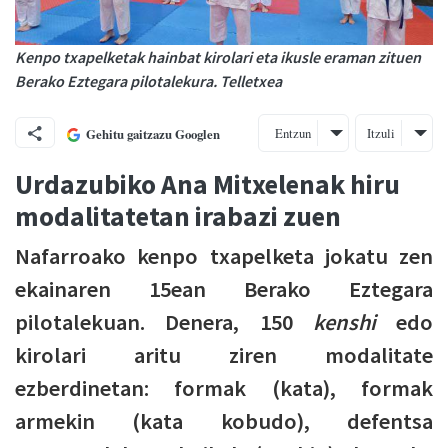
Kenpo txapelketak hainbat kirolari eta ikusle eraman zituen
Berako Eztegara pilotalekura. Telletxea
Entzun
Itzuli
Gehitu gaitzazu Googlen
Urdazubiko Ana Mitxelenak hiru
modalitatetan irabazi zuen
Nafarroako kenpo txapelketa jokatu zen
ekainaren 15ean Berako Eztegara
pilotalekuan. Denera, 150
kenshi
edo
kirolari aritu ziren modalitate
ezberdinetan: formak (kata), formak
armekin (kata kobudo), defentsa