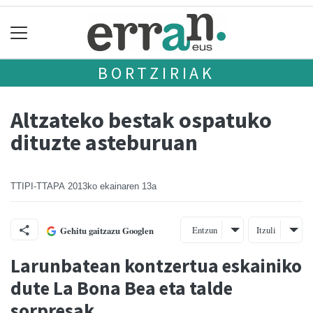
BORTZIRIAK
Altzateko bestak ospatuko
dituzte asteburuan
TTIPI-TTAPA
2013ko ekainaren 13a
Entzun
Itzuli
Gehitu gaitzazu Googlen
Larunbatean kontzertua eskainiko
dute La Bona Bea eta talde
sorpresak