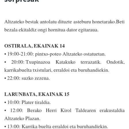
Altzateko bestak antolatu dituzte asteburu honetarako.Beti
bezala ekitaldiz ongi hornitua dator egitaraua.
OSTIRALA, EKAINAK 14
• 19:00-21:00: pintxo-poteo Altzateko ostatuetan.
• 20:00: Txupinazoa Katakuko terrazatik. Ondotik,
karrikabuelta txistulari, erraldoi eta buruhandiekin.
• 22:00: suzko zezena.
LARUNBATA, EKAINAK 15
• 10:00: Plater tiraldia.
• 12:00: Berako Herri Kirol Taldearen erakustaldia
Altzateko Plazan.
• 13:00: Karrika buelta erraldoi eta buruhandiekin.