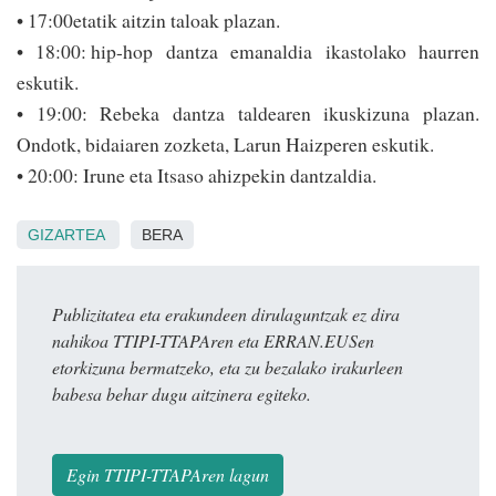
• 17:00etatik aitzin taloak plazan.
• 18:00: hip-hop dantza emanaldia ikastolako haurren
eskutik.
• 19:00: Rebeka dantza taldearen ikuskizuna plazan.
Ondotk, bidaiaren zozketa, Larun Haizperen eskutik.
• 20:00: Irune eta Itsaso ahizpekin dantzaldia.
GIZARTEA
BERA
Publizitatea eta erakundeen dirulaguntzak ez dira
nahikoa TTIPI-TTAPAren eta ERRAN.EUSen
etorkizuna bermatzeko, eta zu bezalako irakurleen
babesa behar dugu aitzinera egiteko.
Egin TTIPI-TTAPAren lagun