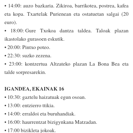
• 14:00: auzo bazkaria. Zikiroa, barrikotea, pos­trea, kafea
eta kopa. Txartelak Purienean eta ostatuetan salgai (20
euro).
• 18:00: Gure Txokoa dantza taldea. Taloak plazan
ikastolako gurasoen eskutik.
• 20:00: Pintxo poteo.
• 22:30: suzko zezena.
• 23:00: kontzertua Al­tzateko plazan La Bona Bea eta
talde sorpre­sarekin.
IGANDEA, EKAINAK 16
• 10:30: gaztelu haizatuak egun osoan.
• 13:00: entzierro ttikia.
• 14:00: erraldoi eta buruhandiak.
• 16:00: haurrentzat bizigynkana Matzadan.
• 17:00 bizikleta jokoak.