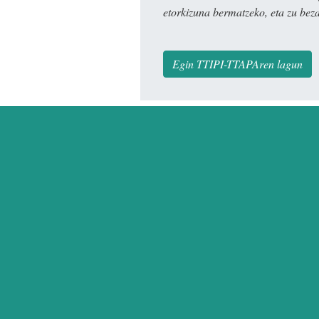
etorkizuna bermatzeko, eta zu bez
Egin TTIPI-TTAPAren lagun