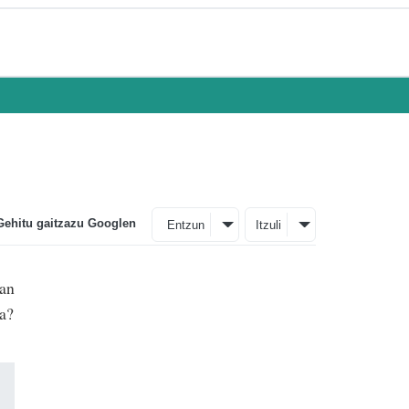
Gehitu gaitzazu Googlen
Entzun
Itzuli
ian
la?