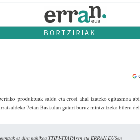
BORTZIRIAK
ertako produktuak saldu eta erosi ahal izateko egitasmoa ab
 arratsaldeko 7etan Baskulan gaiari buruz mintza­tzeko bilera de
ulaguntzak ez dira nahikoa TTIPI-TTAPAren eta ERRAN.EUSen