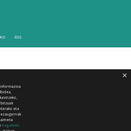
AKO
RSS
×
 informazioa
lbidea,
skaintzeko,
rbitzuak
etarako eta
 ezaugarriak
 baimena
zu
Iragarkien
k
atalean.