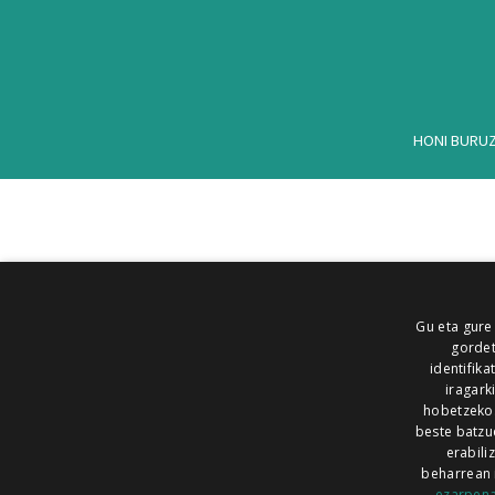
HONI BURU
Gu eta gure
gordet
identifika
iragark
hobetzeko
beste batzu
erabili
beharrean 
ezarpen