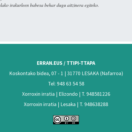
alako irakurleen babesa behar dugu aitzinera egiteko.
ERRAN.EUS / TTIPI-TTAPA
Koskontako bidea, 07 - 1 | 31770 LESAKA (Nafarroa)
Tel: 948 63 54 58
Xorroxin irratia | Elizondo | T. 948581226
Xorroxin irratia | Lesaka | T. 948638288