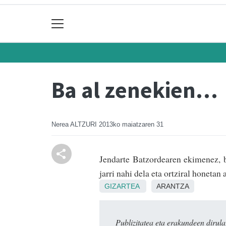
Ba al zenekien…
Nerea ALTZURI
2013ko maiatzaren 31
Jendarte Batzordearen ekimenez, b
jarri nahi dela eta ortziral honetan
GIZARTEA
ARANTZA
Publizitatea eta erakundeen dir