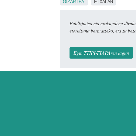
GIZARTEA
ETXALAR
Publizitatea eta erakundeen dir
etorkizuna bermatzeko, eta zu bez
Egin TTIPI-TTAPAren lagun