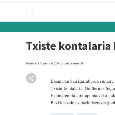
Txiste kontalari
Irune eta Itsaso
2013ko maiatzaren 31
Ekainaren 9an La­rraburuan umore e
Txiste kontalaria Guillermo Segu
Ekainaren 4a arte apuntatzeko au
Bazkide zein ez bazkideentzat gon