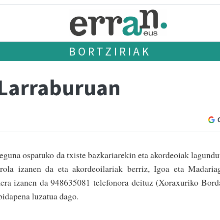
BORTZIRIAK
a Larraburuan
guna ospatuko da txiste bazkariarekin eta akordeoiak lagundu
rola izanen da eta akordeoilariak berriz, Igoa eta Madaria
kera izanen da 948635081 telefonora deituz (Xoraxuriko Bord
bidapena luzatua dago.