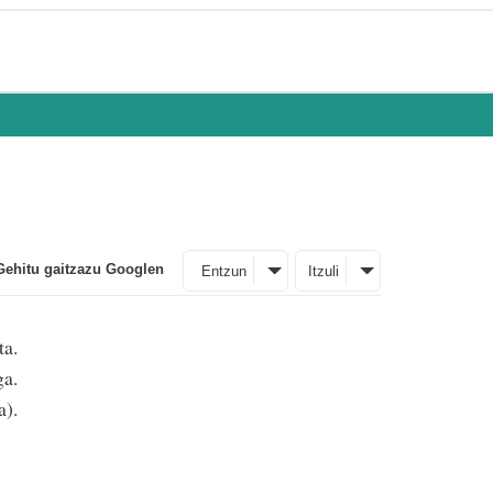
Gehitu gaitzazu Googlen
Entzun
Itzuli
ta.
ga.
a).