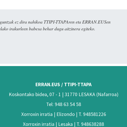
ulaguntzak ez dira nahikoa TTIPI-TTAPAren eta ERRAN.EUSen
alako irakurleen babesa behar dugu aitzinera egiteko.
ERRAN.EUS / TTIPI-TTAPA
Koskontako bidea, 07 - 1 | 31770 LESAKA (Nafarroa)
Tel: 948 63 54 58
Xorroxin irratia | Elizondo | T. 948581226
Xorroxin irratia | Lesaka | T. 948638288