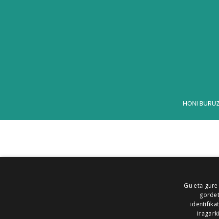
HONI BURU
Gu eta gure
gordet
identifika
iragark