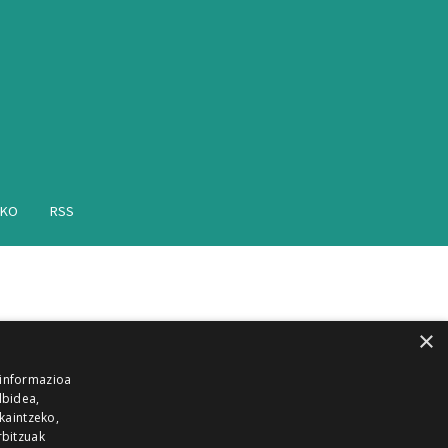
AKO
RSS
×
 informazioa
lbidea,
skaintzeko,
rbitzuak