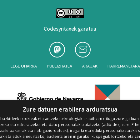
Codesyntaxek garatua
Z
LEGE OHARRA
PUBLIZITATEA
ARAUAK
HARREMANETAR
Zure datuen erabilera arduratsua
 bazkideek cookieak eta antzeko teknologiak erabiltzen ditugu zure gailuan
zeko eta eskuratzeko, eta datu pertsonalak tratatzeko (adibidez, zure IP he
tzaile bakarrak eta nabigazio-datuak), iragarki eta eduki pertsonalizatuak e
iak eta edukia neurtzeko, audientziaren inguruko ikuspegiak lortzeko eta ze