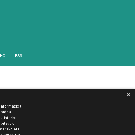
AKO
RSS
×
 informazioa
lbidea,
skaintzeko,
rbitzuak
etarako eta
 ezaugarriak