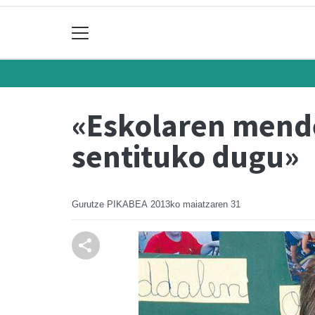
«Eskolaren mende
sentituko dugu»
Gurutze PIKABEA
2013ko maiatzaren 31