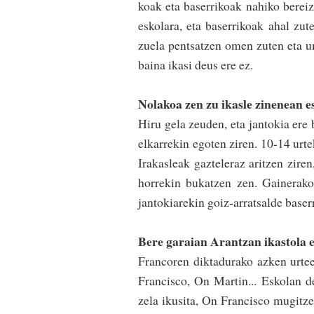
koak eta baserrikoak nahiko berei­zi
eskola­ra, eta ba­se­rri­koak ahal z
zuela pen­tsa­tzen omen zuten eta ume
baina ikasi deus ere ez.
Nolakoa zen zu ikasle zinenean 
Hiru gela zeuden, eta jantokia ere ba
elkarrekin egoten ziren. 10-14 urteko
Irakasleak gaz­­te­le­raz ari­tzen z
horrekin bu­ka­­tzen zen. Gaine­ra­­ko
jantokia­rekin goiz-arra­tsal­de base
Bere garaian Arantzan ikastola e
Francoren diktadurako az­ken urtee
Francisco, On Martin... Esko­lan 
zela ikusita, On Francisco mugitzen