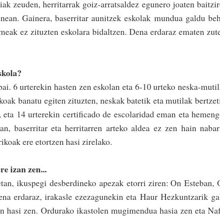
ak zeuden, herritarrak goiz-arra­tsal­dez egunero joaten bai­tzi­
utenean. Gainera, base­rritar au­­ni­tzek eskolak mundua galdu be
ak ez zituzten­ es­kola­ra­ bidal­tzen. De­na er­da­raz­­ ematen zut
eskola?
i. 6 urtere­kin hasten zen eskolan eta 6-10 urte­ko­­ nes­ka-mu­ti­
ak bana­tu egiten zituzten, neskak­ ba­te­­tik eta mutilak bertze­t
iren, eta 14 urterekin certificado de esco­la­ridad eman eta hemen
an, ba­­se­rritar eta he­rri­tarren arteko aldea ez zen hain na­­ba­r
rrikoak ere etor­tzen hasi zirelako.
re izan zen...
tan, ikuspegi­ desberdineko apezak eto­rri ziren: On Este­ban,
dena erdaraz, irakasle ezezagunekin eta Haur Hezkuntzarik g
 hasi­ zen. Ordurako ikas­to­len mugi­mendua hasia zen eta Na­