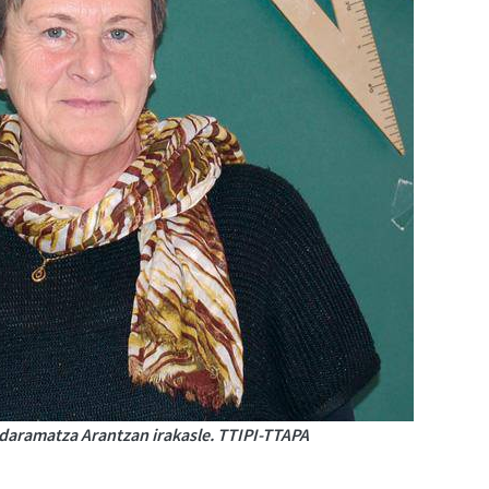
 daramatza Arantzan irakasle. TTIPI-TTAPA