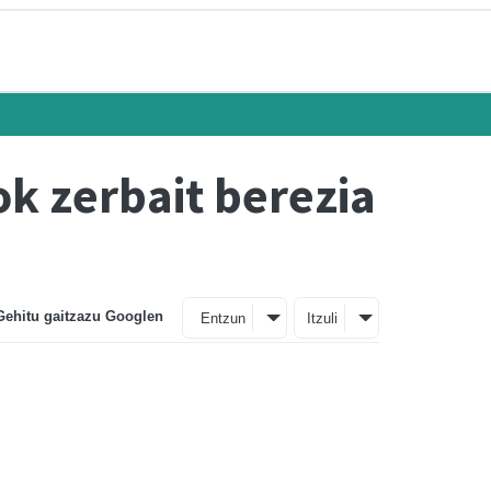
 zerbait berezia
Gehitu gaitzazu Googlen
Entzun
Itzuli