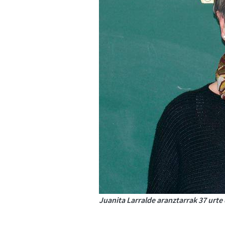
Juanita Larralde aranztarrak 37 urte