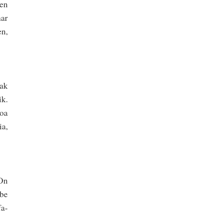
ren
har
en,
lak
ik.
goa
ia,
 On
abe
fa­