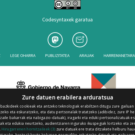
Codesyntaxek garatua
Z
LEGE OHARRA
PUBLIZITATEA
ARAUAK
HARREMANETAR
Zure datuen erabilera arduratsua
 bazkideek cookieak eta antzeko teknologiak erabiltzen ditugu zure gailuan
zeko eta eskuratzeko, eta datu pertsonalak tratatzeko (adibidez, zure IP he
tzaile bakarrak eta nabigazio-datuak), iragarki eta eduki pertsonalizatuak e
iak eta edukia neurtzeko, audientziaren inguruko ikuspegiak lortzeko eta ze
.
Hirugarrenen hornitzaileek (3)
zure datuak ere trata ditzakete helburu hau
etarako, besteak beste kokapen geografiko zehatzeko datuak eta gailuaren