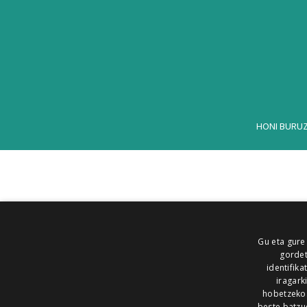
HONI BURU
Gu eta gure
gordet
identifika
iragark
hobetzeko
beste batzu