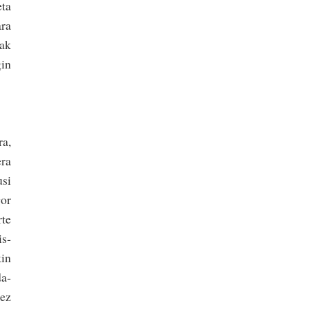
eta
ara
nak
gin
a­,
era
usi
gor
rte
is­
kin
da­
 ez