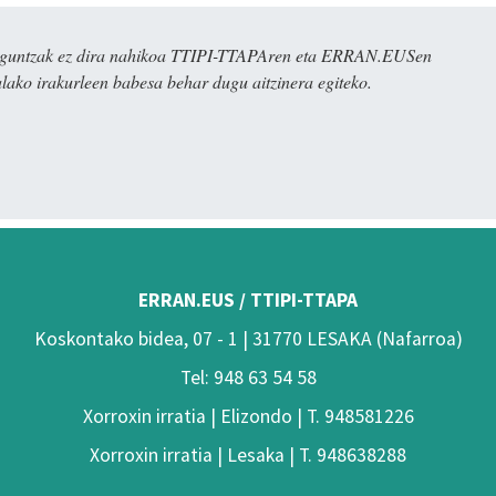
ulaguntzak ez dira nahikoa TTIPI-TTAPAren eta ERRAN.EUSen
alako irakurleen babesa behar dugu aitzinera egiteko.
ERRAN.EUS / TTIPI-TTAPA
Koskontako bidea, 07 - 1 | 31770 LESAKA (Nafarroa)
Tel: 948 63 54 58
Xorroxin irratia | Elizondo | T. 948581226
Xorroxin irratia | Lesaka | T. 948638288