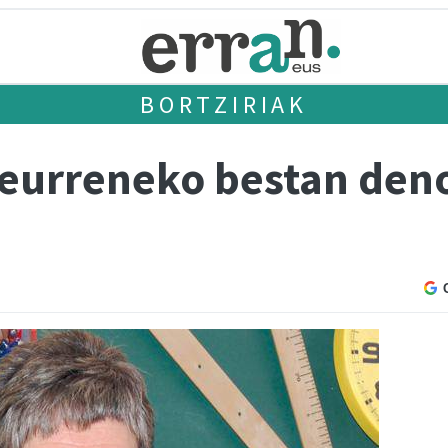
BORTZIRIAK
urreneko bestan denok