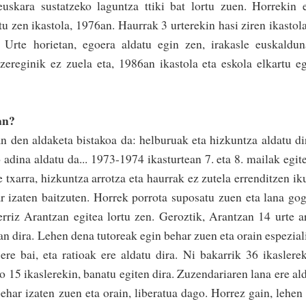
eus­ka­ra susta­tze­­ko laguntza­ ttiki bat lortu­ zuen. Horre­kin 
u­ zen ikastola, 1976an. Hau­­rrak 3 urtere­kin hasi ziren ikastol
. Urte horie­tan, egoera­ aldatu egin zen, irakasle euskaldu
zereginik ez zuela eta, 1986an ikasto­la eta esko­la elkartu e
ean?
n den aldake­ta bistakoa da: helburuak eta hizkuntza aldatu dir
o adina aldatu da... 1973-1974 ikasturtean 7. eta 8. mailak egit
 txarra, hizkuntza arrotza eta haurrak ez zutela errendi­tzen ik
 izaten bai­tzu­ten. Horrek porrota su­posatu­ zuen eta lana go
erriz Arantzan egitea lortu zen. Geroztik­, Arantzan 14 urte a
an dira. Lehen dena­ tutoreak egin behar zuen eta orain espezial
k ere bai, eta ratioak ere aldatu dira. Ni bakarrik 36 ikaslere
ko 15 ikaslerekin, banatu egiten dira. Zuzendariaren lana ere al
 behar izaten zuen eta orain, liberatua dago. Horrez gain, lehen