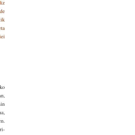
diz
de
tik
eta
iei
ko
an,
ain
na,
en.
ri­