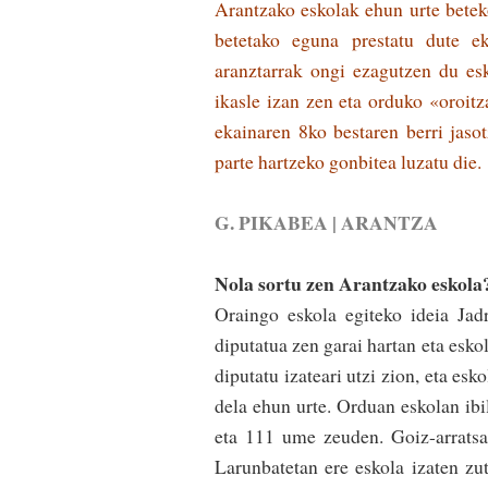
Arantzako eskolak ehun urte beteko
betetako eguna prestatu dute ek
aranztarrak ongi ezagutzen du esk
ikasle izan zen eta orduko «oroitz
ekainaren 8ko bestaren berri jaso­t
parte hartzeko gonbitea luzatu die.
G. PIKABEA | ARANTZA
Nola sortu zen Aran­tza­ko eskol
Oraingo eskola egiteko ideia Ja
diputatua zen garai hartan eta eskol
diputatu izateari utzi­ zion, eta es
dela ehun urte. Orduan eskolan ibili
eta 111 ume zeuden. Goiz-arra­tsal­d
Larunbatetan ere es­­kola izaten zu­