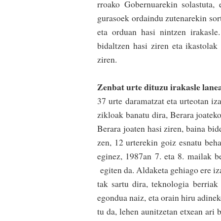
rroa­ko Go­ber­nua­re­kin solastuta, 
gurasoek ordaindu zu­te­nare­kin sort
eta orduan hasi­ nintzen irakasle
bidaltzen hasi ziren eta ikastolak 
ziren­.
Zenbat urte dituzu irakasle lan
37 urte daramatzat eta urteotan iza
zikloak­ banatu dira, Bera­ra joatek
Berara joaten hasi ziren, baina bide
zen, 12 urterekin goiz esnatu behar
egi­nez, 1987an 7. eta 8. mailak b
egiten da. Aldaketa gehiago­ ere iz
tak sar­­tu dira, teknologia berria
egondua naiz, eta orain hiru adi­ne
tu da, lehen auni­tze­tan etxean ari