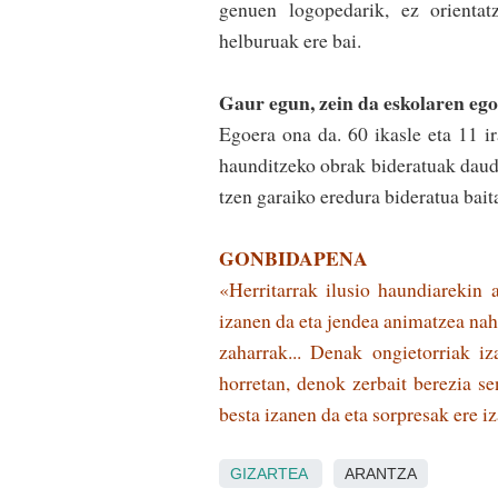
ge­nuen­ lo­gopeda­rik, ez orien­ta
helburuak ere bai.
Gaur egun, zein da eskolaren eg
Egoera ona da. 60 ikasle­ eta 11 ir
haunditzeko obrak bideratuak daude.
tzen garaiko eredura bideratua bait
GONBIDAPENA
«Herritarrak ilusio haundiarekin 
izanen da eta jendea ­animatzea nahi
zaharrak... Denak ongietorriak i
horretan, denok zerbait berezia ­s
besta izanen da eta sorpresak ere i
GIZARTEA
ARANTZA