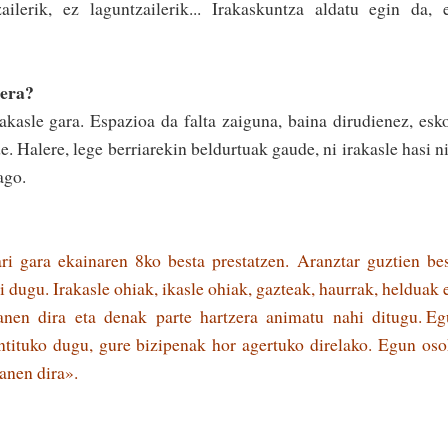
tzai­lerik, ez lagun­tzailerik... Irakaskuntza aldatu egin da, 
oera?
akas­le­ gara. Espazioa da falta­ zaiguna, baina dirudienez, esk
 Halere, lege berriarekin beldurtuak gaude, ni irakasle hasi n
ago.
ari gara ekainaren 8ko besta prestatzen. Aranztar guztien be
 dugu. Irakasle ohiak, ikasle ohiak, gazteak, ­haurrak, helduak 
zanen dira eta denak parte hartzera animatu nahi ditugu. ­E
entituko dugu, gure bizipenak hor ­agertuko direlako. Egun os
zanen dira».