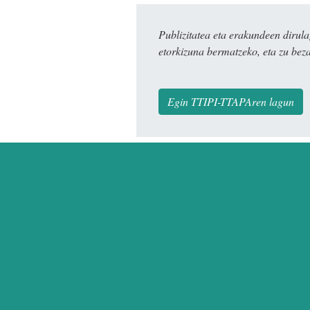
Publizitatea eta erakundeen dir
etorkizuna bermatzeko, eta zu bez
Egin TTIPI-TTAPAren lagun