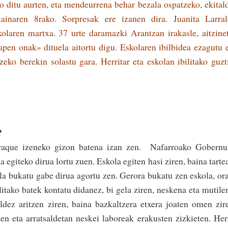
 ditu aurten, eta mendeurrena behar bezala ospatzeko, ekital
ainaren 8rako. Sorpresak ere izanen dira. Juanita Larral
olaren martxa. 37 urte daramazki Arantzan irakasle, aitzine
apen onak» dituela aitortu digu. Eskolaren ibilbidea ezagutu 
zeko berekin solastu gara. Herritar eta eskolan ibilitako guzt
a?
draque izeneko gizon batena izan zen. Nafarroako Gobernu
a egiteko dirua lortu zuen. Eskola egiten hasi ziren, baina tarte
ko­la­ buka­tu gabe dirua agortu zen. Gerora bukatu zen eskola, or
tako batek kontatu didanez, bi gela ziren, nes­ke­na eta mutile­
ez ari­tzen ziren, baina baz­kal­­­tzera etxe­ra­ joa­ten omen zir
ten­ eta arratsaldetan neskei labo­reak era­kusten ziz­kieten. Her