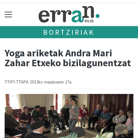
BORTZIRIAK
Yoga ariketak Andra Mari
Zahar Etxeko bizilagunentzat
TTIPI-TTAPA
2013ko maiatzaren 17a