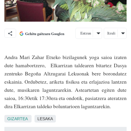
Entzun
Itzuli
Gehitu gaitzazu Googlen
Andra Mari Zahar Etxeko bizilagunek yoga saioa izaten
dute hamabortzero, Elkarrizan taldearen bitartez Dasya
zentruko Begoña Altzugarai Lekuonak bere borondatez
eskainia. Ordubetez, ariketa fisikoa eta erlajazioa lantzen
dute, musikaren laguntzarekin. Asteartetan egiten dute
saioa, 16:30etik 17:30era eta ondotik, pasiatzera ateratzen
dira Elkarrizan taldeko boluntarioen laguntzarekin.
GIZARTEA
LESAKA