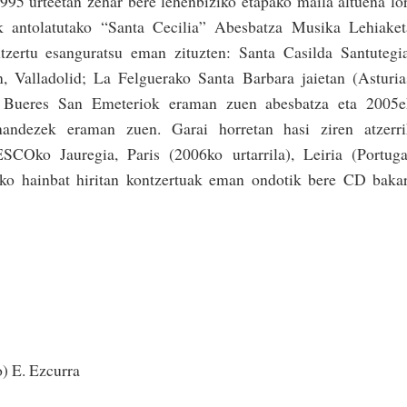
995 urteetan zehar bere lehenbiziko etapako maila altuena lo
k antolatutako “Santa Cecilia” Abesbatza Musika Lehiaket
ntzertu esanguratsu eman zituzten: Santa Casilda Santutegi
 Valladolid; La Felguerako Santa Barbara jaietan (Asturia
s Bueres San Emeteriok eraman zuen abesbatza eta 2005e
rnandezek eraman zuen. Garai horretan hasi ziren atzerri
SCOko Jauregia, Paris (2006ko urtarrila), Leiria (Portuga
uko hainbat hiritan kontzertuak eman ondotik bere CD baka
o) E. Ezcurra