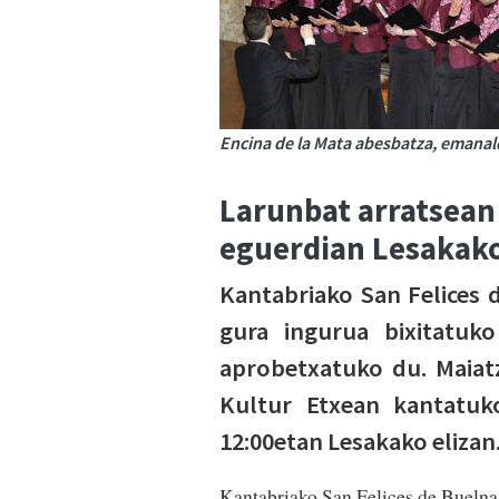
Encina de la Mata abesbatza, emanald
Larunbat arratsean
eguerdian Lesakako
Kantabriako San Felices 
gura ingurua bixitatuk
aprobetxatuko du. Maiat
Kultur Etxean kantatuk
12:00etan Lesakako elizan
Kantabriako San Felices de Buelna 