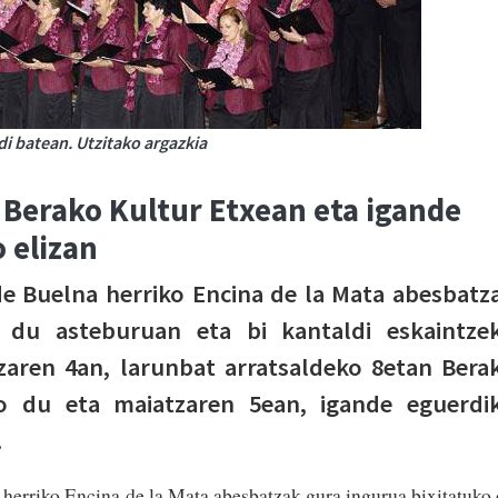
i batean. Utzitako argazkia
 Berako Kultur Etxean eta igande
 elizan
de Buelna herriko Encina de la Mata abesbatz
o du asteburuan eta bi kantaldi eskaintze
zaren 4an, larunbat arratsaldeko 8etan Bera
o du eta maiatzaren 5ean, igande eguerdi
.
herriko Encina de la Mata abesbatzak gura ingurua bixitatuko