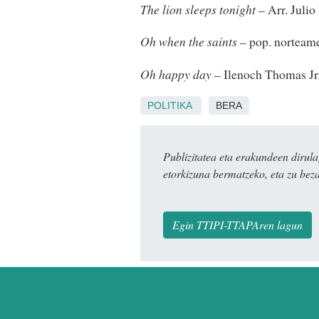
The lion sleeps tonight
– Arr. Juli
Oh when the saints
– pop. norteam
Oh happy day
– Ilenoch Thomas J
POLITIKA
BERA
Publizitatea eta erakundeen dir
etorkizuna bermatzeko, eta zu bez
Egin TTIPI-TTAPAren lagun