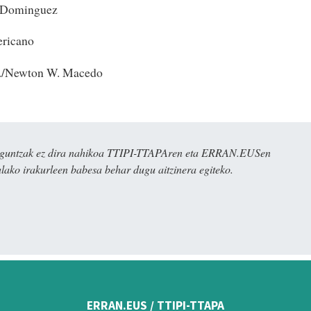
o Dominguez
ericano
r./Newton W. Macedo
ulaguntzak ez dira nahikoa TTIPI-TTAPAren eta ERRAN.EUSen
alako irakurleen babesa behar dugu aitzinera egiteko.
ERRAN.EUS / TTIPI-TTAPA