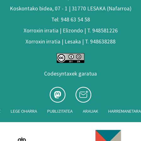
Koskontako bidea, 07 - 1 | 31770 LESAKA (Nafarroa)
Tel: 948 63 54 58
Xorroxin irratia | Elizondo | T. 948581226
Xorroxin irratia | Lesaka | T. 948638288
Codesyntaxek garatua
Z
LEGE OHARRA
PUBLIZITATEA
ARAUAK
HARREMANETAR