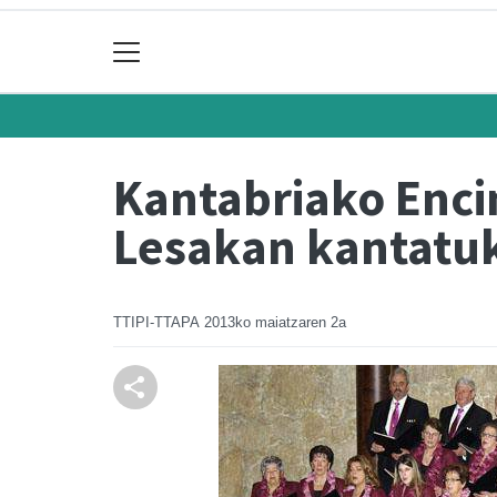
Kantabriako Enci
Lesakan kantatu
TTIPI-TTAPA
2013ko maiatzaren 2a