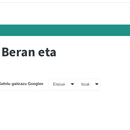
 Beran eta
Gehitu gaitzazu Googlen
Entzun
Itzuli