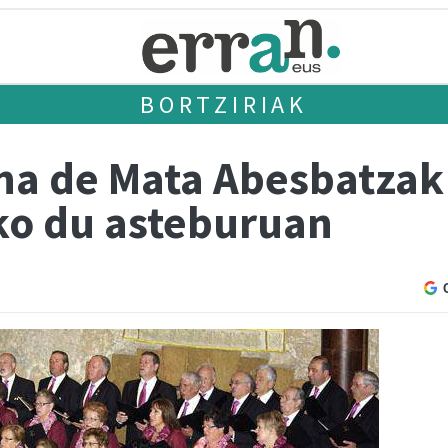
BORTZIRIAK
na de Mata Abesbatzak
ko du asteburuan