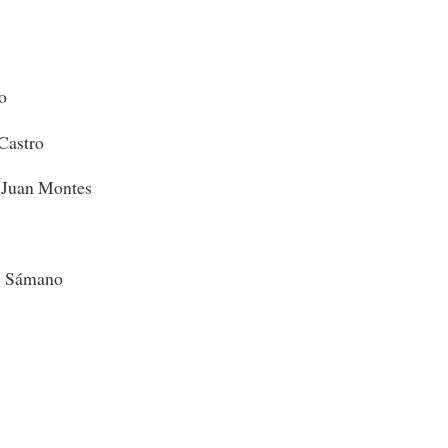
o
Castro
/ Juan Montes
l Sámano