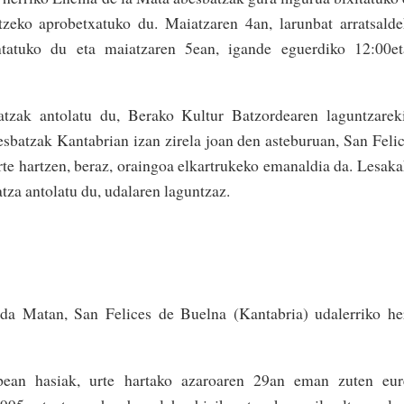
ntzeko aprobetxatuko du. Maiatzaren 4an, larunbat arratsald
tatuko du eta maiatzaren 5ean, igande eguerdiko 12:00et
zak antolatu du, Berako Kultur Batzordearen laguntzareki
sbatzak Kantabrian izan zirela joan den asteburuan, San Feli
e hartzen, beraz, oraingoa elkartrukeko emanaldia da. Lesak
za antolatu du, udalaren laguntzaz.
 da Matan, San Felices de Buelna (Kantabria) udalerriko he
ean hasiak, urte hartako azaroaren 29an eman zuten eur