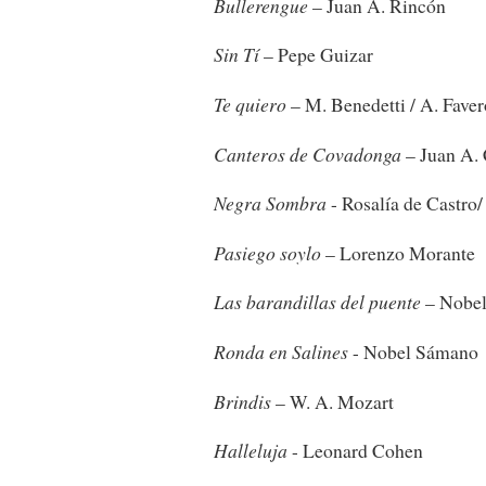
Bullerengue
– Juan A. Rincón
Sin Tí
– Pepe Guizar
Te quiero
– M. Benedetti / A. Faver
Canteros de Covadonga
– Juan A. 
Negra Sombra
- Rosalía de Castro
Pasiego soylo
– Lorenzo Morante
Las barandillas del puente
– Nobe
Ronda en Salines
- Nobel Sámano
Brindis
– W. A. Mozart
Halleluja
- Leonard Cohen