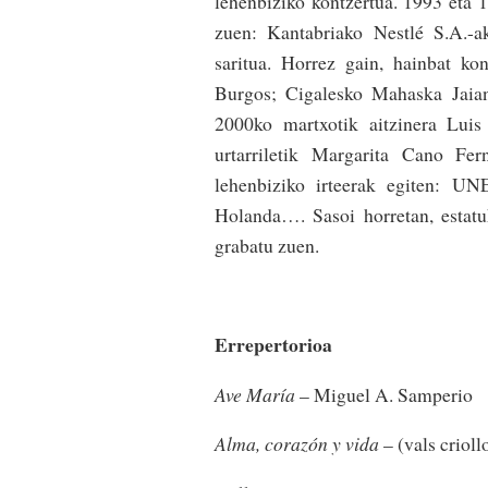
lehenbiziko kontzertua. 1993 eta 1
zuen: Kantabriako Nestlé S.A.-a
saritua. Horrez gain, hainbat ko
Burgos; Cigalesko Mahaska Jaian,
2000ko martxotik aitzinera Lui
urtarriletik Margarita Cano Fe
lehenbiziko irteerak egiten: UNE
Holanda…. Sasoi horretan, estat
grabatu zuen.
Errepertorioa
Ave María
– Miguel A. Samperio
Alma, corazón y vida
– (vals crioll