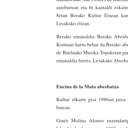
asteburuan eta bi kantaldi eskai
8etan Berako Kultur Etxean kan
Lesakako elizan.
Berako emanaldia Berako Abesbat
Kontuan hartu behar da Berako abe
de Buelnako Musika Topaketan part
emanaldia berriz, Lesakako Abesbat
Encina de la Mata abesbatza
Kultur elkarte gisa 1986an jaioa
batean.
Ginés Molina Alonso zuzendarip