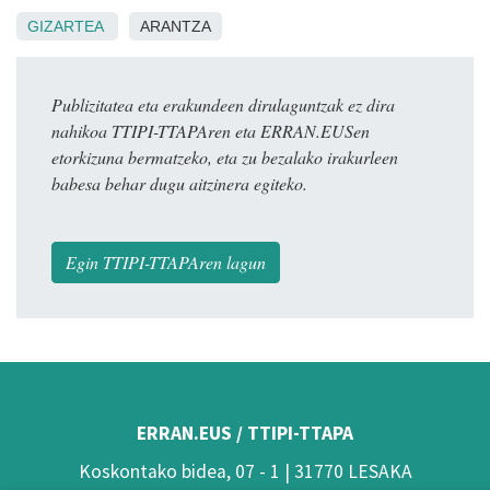
GIZARTEA
ARANTZA
Publizitatea eta erakundeen dirulaguntzak ez dira
nahikoa TTIPI-TTAPAren eta ERRAN.EUSen
etorkizuna bermatzeko, eta zu bezalako irakurleen
babesa behar dugu aitzinera egiteko.
Egin TTIPI-TTAPAren lagun
ERRAN.EUS / TTIPI-TTAPA
Koskontako bidea, 07 - 1 | 31770 LESAKA