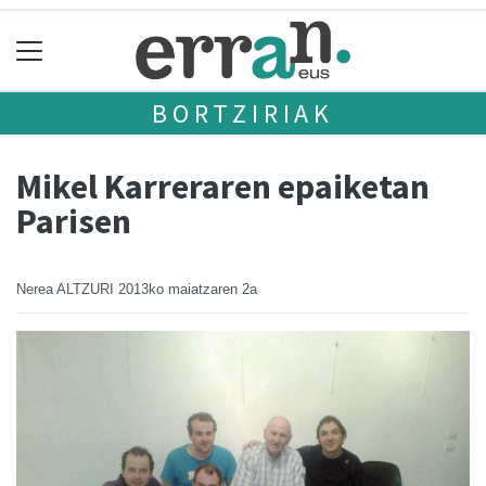
BORTZIRIAK
Mikel Karreraren epaiketan
Parisen
Nerea ALTZURI
2013ko maiatzaren 2a