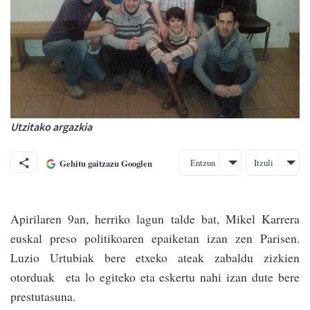
Utzitako argazkia
Entzun
Itzuli
Gehitu gaitzazu Googlen
Apirilaren 9an, herriko lagun talde bat, Mikel Ka­rrera
euskal preso politikoaren epaiketan izan zen Parisen.
Luzio Urtubiak bere etxeko ateak zabaldu zizkien
otorduak eta lo egiteko eta eskertu nahi izan dute bere
prestutasuna.