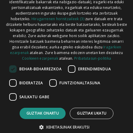
identifikatzaile bakarrak eta nabigazio-datuak), iragarki eta eduki
pertsonalizatuak eskaintzeko, iragarkiak eta edukia neurtzeko,
audientziaren inguruko ikuspegiak lortzeko eta zerbitzuak
hobetzeko.
Hirugarrenen hornitzaileek (3)
zure datuak ere trata
ditzakete helburu hauetarako eta beste batzuetarako, besteak beste
Codesyntaxek garatua
kokapen geografiko zehatzeko datuak eta gailuaren ezaugarriak
erabiliz. Zure aukerak webgune honi soilik aplikatzen zaizkio.
Hornitzaile batzuek baimena beharrean interes legitimoa oinarri
gisa erabil dezakete; aurka egiteko eskubidea duzu
Iragarkien
ezarpenak
atalean. Zure baimena edozein unetan ken dezakezu
Cookieen ezarpenak
atalean.
Pribatutasun-politika
HONI BURUZ
LEGE OHARRA
PUBLIZITATEA
BEHAR-BEHARREZKOA
ERRENDIMENDUA
ARAUAK
HARREMANETARAKO
RSS
BIDERATZEA
FUNTZIONALTASUNA
SAILKATU GABE
GUZTIAK ONARTU
GUZTIAK UKATU
XEHETASUNAK ERAKUTSI