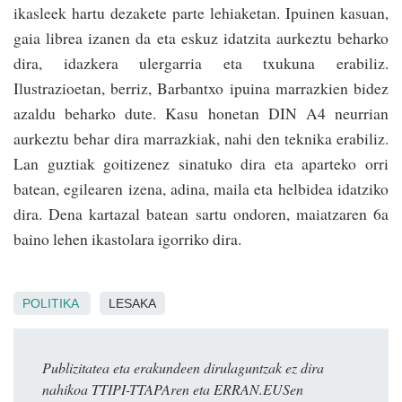
ikasleek hartu dezakete parte lehiaketan. Ipuinen kasuan,
gaia librea izanen da eta eskuz idatzita aurkeztu beharko
dira, idazkera ulergarria eta txukuna erabiliz.
Ilustrazioetan, berriz, Barbantxo ipuina marrazkien bidez
azaldu beharko dute. Kasu honetan DIN A4 neurrian
aurkeztu behar dira marrazkiak, nahi den teknika erabiliz.
Lan guztiak goitizenez sinatuko dira eta aparteko orri
batean, egilearen izena, adina, maila eta helbidea idatziko
dira. Dena kartazal batean sartu ondoren, maia­tzaren 6a
baino lehen ikastolara igorriko dira.
POLITIKA
LESAKA
Publizitatea eta erakundeen dirulaguntzak ez dira
nahikoa TTIPI-TTAPAren eta ERRAN.EUSen