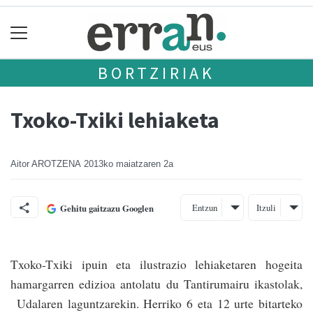
BORTZIRIAK
Txoko-Txiki lehiaketa
Aitor AROTZENA
2013ko maiatzaren 2a
Entzun
Itzuli
Gehitu gaitzazu Googlen
Txoko-Txiki ipuin eta ilustrazio lehiaketaren hogeita
hamargarren edizioa antolatu du Tantirumairu ikastolak,
Udalaren laguntzarekin. Herriko 6 eta 12 urte bitarteko