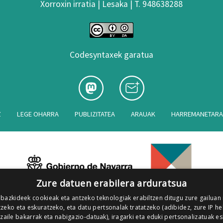
Xorroxin irratia | Lesaka | T. 948638288
Codesyntaxek garatua
Z
LEGE OHARRA
PUBLIZITATEA
ARAUAK
HARREMANETAR
Zure datuen erabilera arduratsua
 bazkideek cookieak eta antzeko teknologiak erabiltzen ditugu zure gailuan
zeko eta eskuratzeko, eta datu pertsonalak tratatzeko (adibidez, zure IP he
tzaile bakarrak eta nabigazio-datuak), iragarki eta eduki pertsonalizatuak e