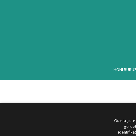
HONI BURU
Gu eta gure
gordet
identifika