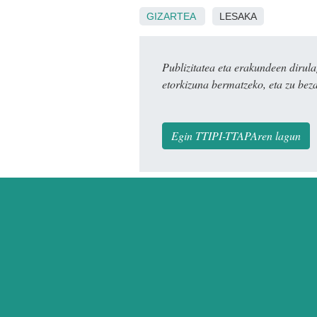
GIZARTEA
LESAKA
Publizitatea eta erakundeen dir
etorkizuna bermatzeko, eta zu bez
Egin TTIPI-TTAPAren lagun