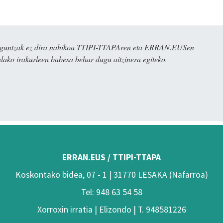
ulaguntzak ez dira nahikoa TTIPI-TTAPAren eta ERRAN.EUSen
alako irakurleen babesa behar dugu aitzinera egiteko.
ERRAN.EUS / TTIPI-TTAPA
Koskontako bidea, 07 - 1 | 31770 LESAKA (Nafarroa)
Tel: 948 63 54 58
Xorroxin irratia | Elizondo | T. 948581226