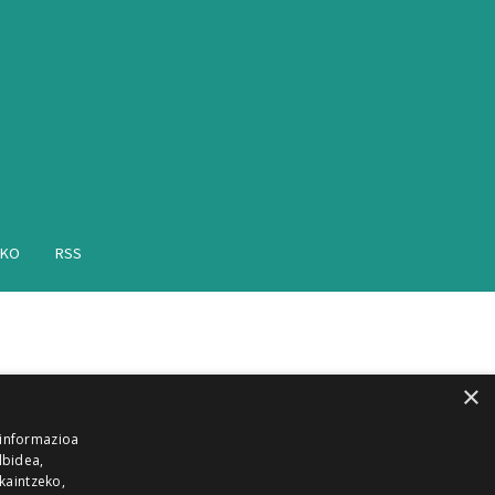
AKO
RSS
×
 informazioa
lbidea,
skaintzeko,