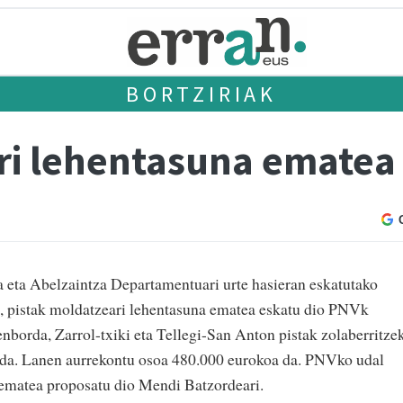
BORTZIRIAK
ri lehentasuna ematea
eta Abelzaintza Departamentuari urte hasieran eskatutako
a, pistak moldatzeari lehentasuna ematea eskatu dio PNVk
enborda, Zarrol-txiki eta Tellegi-San Anton pistak zolaberritze
 da. Lanen aurrekontu osoa 480.000 eurokoa da. PNVko udal
 ematea proposatu dio Mendi Batzordeari.