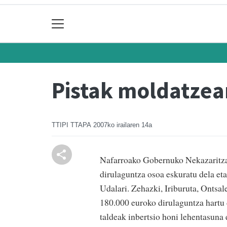
Pistak moldatzea
TTIPI TTAPA
2007ko irailaren 14a
Nafarroako Gobernuko Nekazaritza 
dirulaguntza osoa eskuratu dela et
Udalari. Zehazki, Iriburuta, Ontsal
180.000 euroko dirulaguntza hartu
taldeak inbertsio honi lehentasuna