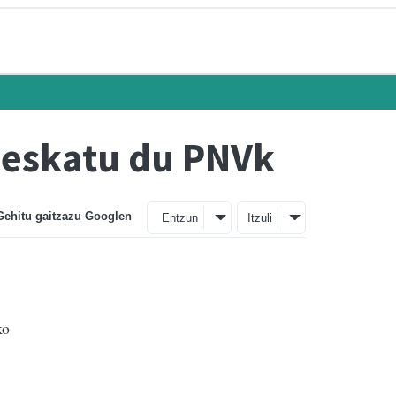
 eskatu du PNVk
Gehitu gaitzazu Googlen
Entzun
Itzuli
ko