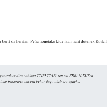
u berri da herrian. Peña honetako kide izan nahi dutenek Koskil
ulaguntzak ez dira nahikoa TTIPI-TTAPAren eta ERRAN.EUSen
alako irakurleen babesa behar dugu aitzinera egiteko.