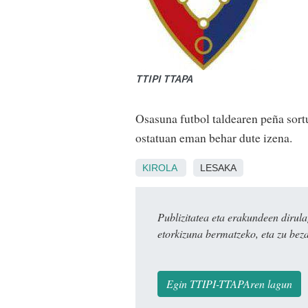
TTIPI TTAPA
Osasuna futbol taldearen peña sort
ostatuan eman behar dute izena.
KIROLA
LESAKA
Publizitatea eta erakundeen dir
etorkizuna bermatzeko, eta zu bez
Egin TTIPI-TTAPAren lagun