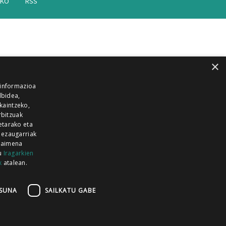
AKO
RSS
×
 informazioa
lbidea,
skaintzeko,
rbitzuak
etarako eta
 ezaugarriak
 baimena
zu
Iragarkien
k
atalean.
EITIA GUKA
AZKOITIA GUKA
BARRENA
GUKA
GUKA TELEBISTA
HIRUKA
SUNA
SAILKATU GABE
Z GUKA
ZUMAIA GUKA
28 KANALA