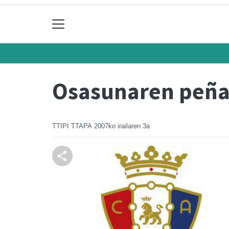
Osasunaren peñ
TTIPI TTAPA
2007ko irailaren 3a