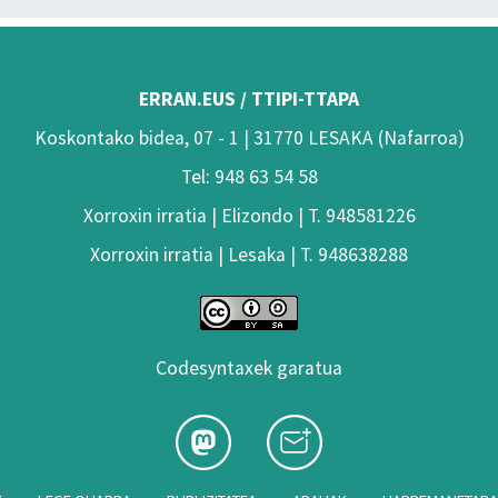
ERRAN.EUS / TTIPI-TTAPA
Koskontako bidea, 07 - 1 | 31770 LESAKA (Nafarroa)
Tel: 948 63 54 58
Xorroxin irratia | Elizondo | T. 948581226
Xorroxin irratia | Lesaka | T. 948638288
Codesyntaxek garatua