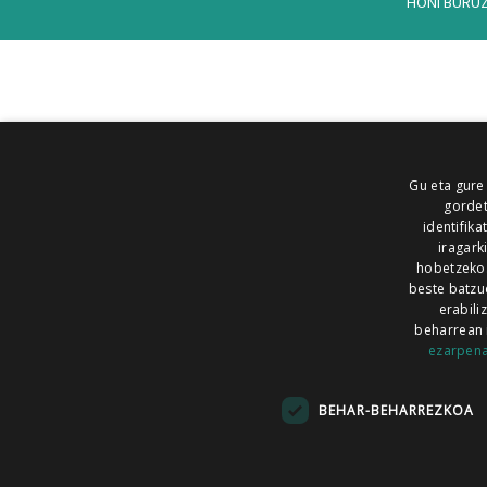
HONI BURU
Gu eta gure
gordet
identifika
iragark
hobetzeko
beste batzu
erabili
beharrean 
ezarpen
AIARALDEA
AIKOR
AIURRI
ALEA
BEGITU
ERRAN
EUSKALERRIA IRRA
BEHAR-BEHARREZKOA
KRONIKA
MAILOPE
NOAUA
O