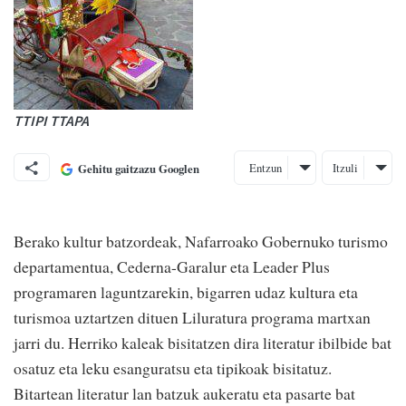
TTIPI TTAPA
Entzun
Itzuli
Gehitu gaitzazu Googlen
Berako kultur batzordeak, Nafarroako Gobernuko turismo
departamentua, Cederna-Garalur eta Leader Plus
programaren laguntzarekin, bigarren udaz kultura eta
turismoa uztartzen dituen Liluratura programa martxan
jarri du. Herriko kaleak bisitatzen dira literatur ibilbide bat
osatuz eta leku esanguratsu eta tipikoak bisitatuz.
Bitartean literatur lan batzuk aukeratu eta pasarte bat