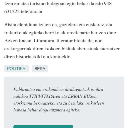
Izen ematea turismo bulegoan egin behar da edo 948-
631222 telefonoan.
Bisita elebiduna izaten da, gaztelera eta euskaraz, eta
irakurketak egiteko herriko aktoreek parte hartzen dute.
Azken finean, Liluratura, literatur bidaia da, non
erakargarriak diren txokoen bisitak aberastuak suertatzen
diren historia txiki eta kontuekin.
POLITIKA
BERA
Publizitatea eta erakundeen dirulaguntzak ez dira
nahikoa TTIPI-TTAPAren eta ERRAN.EUSen
etorkizuna bermatzeko, eta zu bezalako irakurleen
babesa behar dugu aitzinera egiteko.