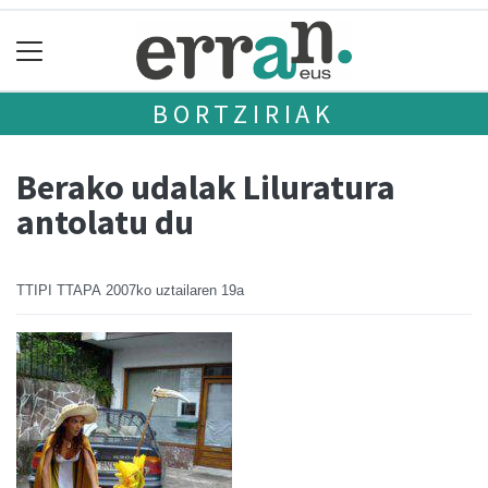
BORTZIRIAK
Berako udalak Liluratura
antolatu du
TTIPI TTAPA
2007ko uztailaren 19a