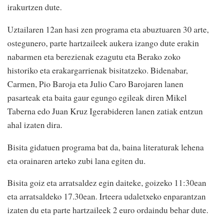
irakurtzen dute.
Uztailaren 12an hasi zen programa eta abuztuaren 30 arte,
ostegunero, parte hartzaileek aukera izango dute erakin
nabarmen eta berezienak ezagutu eta Berako zoko
historiko eta erakargarrienak bisitatzeko. Bidenabar,
Carmen, Pio Baroja eta Julio Caro Barojaren lanen
pasarteak eta baita gaur egungo egileak diren Mikel
Taberna edo Juan Kruz Igerabideren lanen zatiak entzun
ahal izaten dira.
Bisita gidatuen programa bat da, baina literaturak lehena
eta orainaren arteko zubi lana egiten du.
Bisita goiz eta arratsaldez egin daiteke, goizeko 11:30ean
eta arratsaldeko 17.30ean. Irteera udaletxeko enparantzan
izaten du eta parte hartzaileek 2 euro ordaindu behar dute.