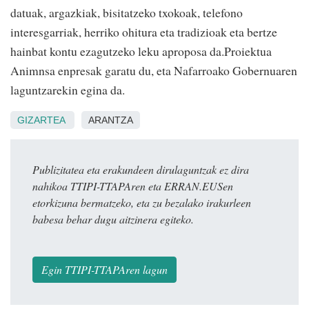
datuak, argazkiak, bisitatzeko txokoak, telefono
interesgarriak, herriko ohitura eta tradizioak eta bertze
hainbat kontu ezagutzeko leku aproposa da.Proiektua
Animnsa enpresak garatu du, eta Nafarroako Gobernuaren
laguntzarekin egina da.
GIZARTEA
ARANTZA
Publizitatea eta erakundeen dirulaguntzak ez dira
nahikoa TTIPI-TTAPAren eta ERRAN.EUSen
etorkizuna bermatzeko, eta zu bezalako irakurleen
babesa behar dugu aitzinera egiteko.
Egin TTIPI-TTAPAren lagun