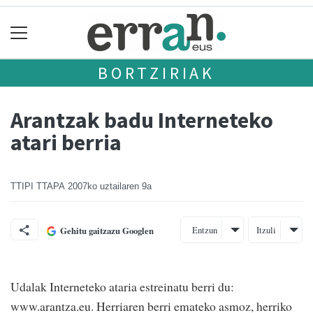
BORTZIRIAK
Arantzak badu Interneteko
atari berria
TTIPI TTAPA
2007ko uztailaren 9a
Entzun
Itzuli
Gehitu gaitzazu Googlen
Udalak Interneteko ataria estreinatu berri du:
www.arantza.eu. Herriaren berri emateko asmoz, herriko