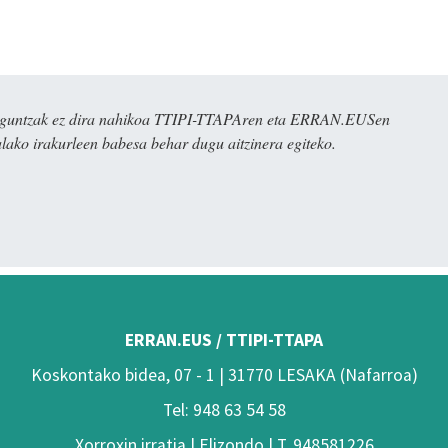
ulaguntzak ez dira nahikoa TTIPI-TTAPAren eta ERRAN.EUSen
alako irakurleen babesa behar dugu aitzinera egiteko.
ERRAN.EUS / TTIPI-TTAPA
Koskontako bidea, 07 - 1 | 31770 LESAKA (Nafarroa)
Tel: 948 63 54 58
Xorroxin irratia | Elizondo | T. 948581226