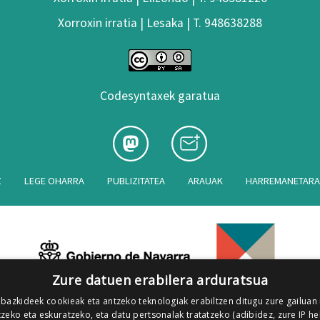
Xorroxin irratia | Lesaka | T. 948638288
Codesyntaxek garatua
Z
LEGE OHARRA
PUBLIZITATEA
ARAUAK
HARREMANETAR
Zure datuen erabilera arduratsua
 bazkideek cookieak eta antzeko teknologiak erabiltzen ditugu zure gailuan
zeko eta eskuratzeko, eta datu pertsonalak tratatzeko (adibidez, zure IP he