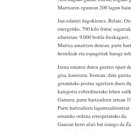
Martxaren egunean 200 lagun baino 
Jan-edariei dagokienez, Belate, Oro
energetiko, 700 kilo fruta( sagarrak
edarietan: 9.000 botila freskagarri, 
Martxa amaitzen denean, parte hartz
hestekiak eta espagetiak haragi xeh
Izena ematen duten guztiei opari d
gisa, kamiseta. Iristean, datu guzt
geratutako postua agertzen duen di
kategoria ezberdinetako lehen sail
Gainera, parte hartzaileen artean 1
Parte hartzaileen laguntzaileentzat
emateko ordena errespetatuko da.
Gauean herri afari bat izango da Za