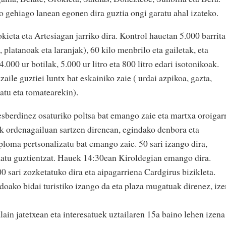
gehiago lanean egonen dira guztia ongi garatu ahal izateko.
kieta eta Artesiagan jarriko dira. Kontrol hauetan 5.000 barrita
, platanoak eta laranjak), 60 kilo menbrilo eta gailetak, eta
4.000 ur botilak, 5.000 ur litro eta 800 litro edari isotonikoak.
aile guztiei luntx bat eskainiko zaie ( urdai azpikoa, gazta,
atu eta tomatearekin).
esberdinez osaturiko poltsa bat emango zaie eta martxa oroigarr
iak ordenagailuan sartzen direnean, egindako denbora eta
ploma pertsonalizatu bat emango zaie. 50 sari izango dira,
katu guztientzat. Hauek 14:30ean Kiroldegian emango dira.
00 sari zozketatuko dira eta aipagarriena Cardgirus bizikleta.
 doako bidai turistiko izango da eta plaza mugatuak direnez, ize
lain jatetxean eta interesatuek uztailaren 15a baino lehen izena