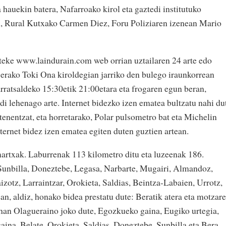
a hauekin batera, Nafarroako kirol eta gaztedi institutuko
, Rural Kutxako Carmen Diez, Foru Poliziaren izenean Mario
iteke www.laindurain.com web orrian uztailaren 24 arte edo
 Berako Toki Ona kiroldegian jarriko den bulego iraunkorrean
arratsaldeko 15:30etik 21:00etara eta frogaren egun beran,
di lehenago arte. Internet bidezko izen ematea bultzatu nahi du
enentzat, eta horretarako, Polar pulsometro bat eta Michelin
ternet bidez izen ematea egiten duten guztien artean.
 martxak. Laburrenak 113 kilometro ditu eta luzeenak 186.
 Sunbilla, Doneztebe, Legasa, Narbarte, Mugairi, Almandoz,
aizotz, Larraintzar, Orokieta, Saldias, Beintza-Labaien, Urrotz,
n, aldiz, honako bidea prestatu dute: Beratik atera eta motzar
, han Olagueraino joko dute, Egozkueko gaina, Eugiko urtegia,
gaina, Belate, Orokieta, Saldias, Doneztebe, Sunbilla eta Bera.