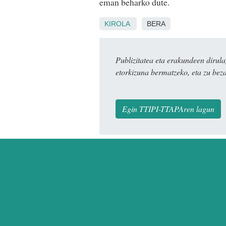
eman beharko dute.
KIROLA
BERA
Publizitatea eta erakundeen dir
etorkizuna bermatzeko, eta zu bez
Egin TTIPI-TTAPAren lagun