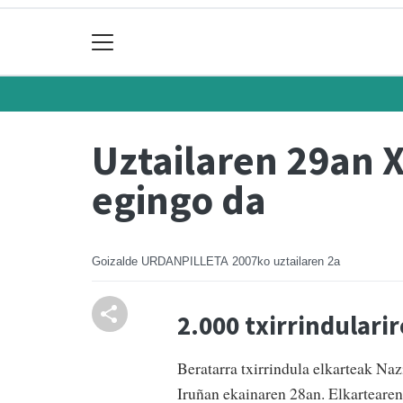
Uztailaren 29an X
egingo da
Goizalde URDANPILLETA
2007ko uztailaren 2a
2.000 txirrindulari
Beratarra txirrindula elkarteak Na
Iruñan ekainaren 28an. Elkartearen