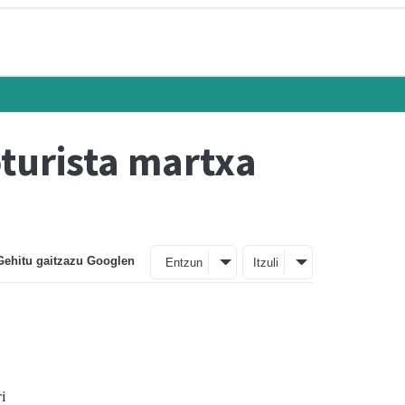
oturista martxa
Gehitu gaitzazu Googlen
Entzun
Itzuli
i