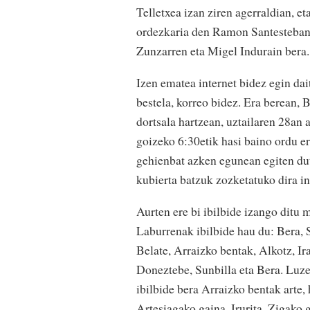
Telletxea izan ziren agerraldian, et
ordezkaria den Ramon Santesteban
Zunzarren eta Migel Indurain bera.
Izen ematea internet bidez egin da
bestela, korreo bidez. Era berean,
dortsala hartzean, uztailaren 28an 
goizeko 6:30etik hasi baino ordu er
gehienbat azken egunean egiten dut
kubierta batzuk zozketatuko dira in
Aurten ere bi ibilbide izango ditu
Laburrenak ibilbide hau du: Bera,
Belate, Arraizko bentak, Alkotz, Ir
Doneztebe, Sunbilla eta Bera. Luzea
ibilbide bera Arraizko bentak arte
Artesiagako gaina, Irurita, Zigako 