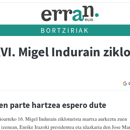
BORTZIRIAK
VI. Migel Indurain zikl
ren parte hartzea espero dute
zioarteko 16. Migel Indurain zikloturista martxa aurkeztu zuen
 izenean, Enrike Irazoki presidentea eta idazkaria den Jose Mar