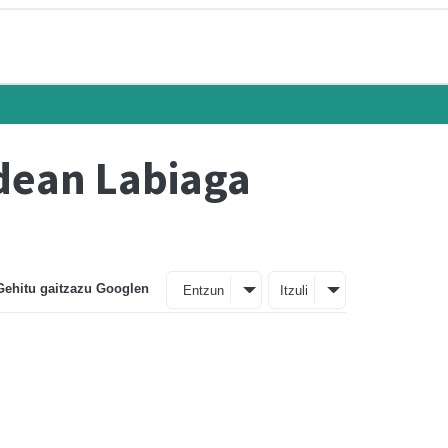
dean Labiaga
Gehitu gaitzazu Googlen
Entzun
Itzuli