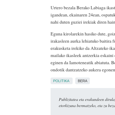
Urtero bezala Berako Labiaga ikasto
igandean, ekainaren 24ean, ospatuko
nahi duten guziei irekiak diren hain
Eguna kirolarekin hasiko dute, go
irakasleen aurka lehiatuko baitira 
erakusketa irekiko da Altzateko ik
mailako ikasleek antzerkia eskaini 
eginen da Iamoteneatik abiatuta. B
ondotik dantzatzeko aukera egonen 
POLITIKA
BERA
Publizitatea eta erakundeen dir
etorkizuna bermatzeko, eta zu bez