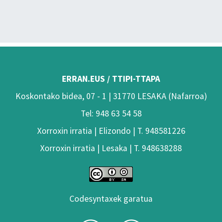
ERRAN.EUS / TTIPI-TTAPA
Koskontako bidea, 07 - 1 | 31770 LESAKA (Nafarroa)
Tel: 948 63 54 58
Xorroxin irratia | Elizondo | T. 948581226
Xorroxin irratia | Lesaka | T. 948638288
Codesyntaxek garatua