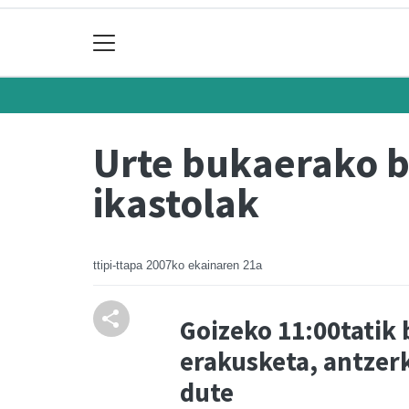
Urte bukaerako b
ikastolak
ttipi-ttapa
2007ko ekainaren 21a
Goizeko 11:00tatik 
erakusketa, antzerk
dute