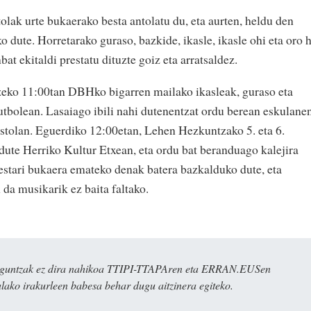
lak urte bukaerako besta antolatu du, eta aurten, heldu den
 dute. Horretarako guraso, bazkide, ikasle, ikasle ohi eta oro 
bat ekitaldi prestatu dituzte goiz eta arratsaldez.
izeko 11:00tan DBHko bigarren mailako ikasleak, guraso eta
futbolean. Lasaiago ibili nahi dutenentzat ordu berean eskulane
astolan. Eguerdiko 12:00etan, Lehen Hezkuntzako 5. eta 6.
dute Herriko Kultur Etxean, eta ordu bat beranduago kalejira
estari bukaera emateko denak batera bazkalduko dute, eta
da musikarik ez baita faltako.
ulaguntzak ez dira nahikoa TTIPI-TTAPAren eta ERRAN.EUSen
alako irakurleen babesa behar dugu aitzinera egiteko.