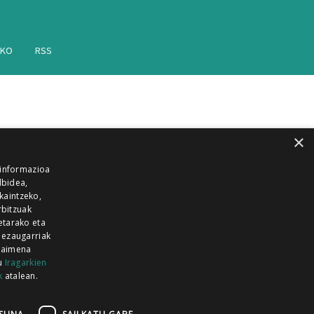
AKO
RSS
×
 informazioa
lbidea,
skaintzeko,
rbitzuak
etarako eta
 ezaugarriak
 baimena
zu
Iragarkien
k
atalean.
EITIA GUKA
AZKOITIA GUKA
BARRENA
GUKA
GUKA TELEBISTA
HIRUKA