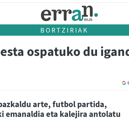
BORTZIRIAK
esta ospatuko du igan
bazkaldu arte, futbol partida,
i emanaldia eta kalejira antolatu