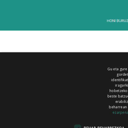
HONI BURU
Gu eta gure
gordet
identifika
iragark
hobetzeko
beste batzu
erabili
beharrean 
ezarpen
AIARALDEA
AIKOR
AIURRI
ALEA
BEGITU
ERRAN
EUSKALERRIA IRRA