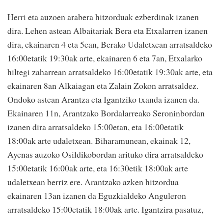
Herri eta auzoen arabera hitzorduak ezberdinak izanen
dira. Lehen astean Albaitariak Bera eta Etxalarren izanen
dira, ekainaren 4 eta 5ean, Berako Udaletxean arratsaldeko
16:00etatik 19:30ak arte, ekainaren 6 eta 7an, Etxalarko
hiltegi zaharrean arratsaldeko 16:00etatik 19:30ak arte, eta
ekainaren 8an Alkaiagan eta Zalain Zokon arratsaldez.
Ondoko astean Arantza eta Igantziko txanda izanen da.
Ekainaren 11n, Arantzako Bordalarreako Seroninbordan
izanen dira arratsaldeko 15:00etan, eta 16:00etatik
18:00ak arte udaletxean. Biharamunean, ekainak 12,
Ayenas auzoko Osildikobordan arituko dira arratsaldeko
15:00etatik 16:00ak arte, eta 16:30etik 18:00ak arte
udaletxean berriz ere. Arantzako azken hitzordua
ekainaren 13an izanen da Eguzkialdeko Anguleron
arratsaldeko 15:00etatik 18:00ak arte. Igantzira pasatuz,