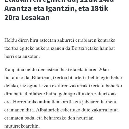
Arantza eta Igantzin, eta 18tik
20ra Lesakan
Heldu diren hiru asteetan zakurrei errabiaren kontrako
txertoa egiteko aukera izanen da Bortzirietako hainbat
herri eta auzotan.
Kanpaina heldu den astean hasi eta ekainaren 20an
bukatuko da. Bitartean, txertoa bi urtetik behin egin behar
delako, iaz eginak izan ez diren zakurrak txertatu beharko
dira baita 4 hilabete baino gehiago dituzten zakurtxoak
ere. Horretarako animalien kartila eta jabearen karneta
eramanen dira. Albaitariek eskertuko dute zakurra lotua
eramaten bada, eta beharrezko den neurrian
muturrekoarekin.