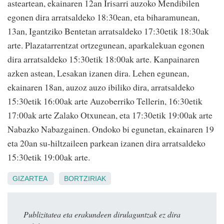
asteartean, ekainaren 12an Irisarri auzoko Mendibilen
egonen dira arratsaldeko 18:30ean, eta biharamunean,
13an, Igantziko Bentetan arratsaldeko 17:30etik 18:30ak
arte. Plazatarrentzat ortzegunean, aparkalekuan egonen
dira arratsaldeko 15:30etik 18:00ak arte. Kanpainaren
azken astean, Lesakan izanen dira. Lehen egunean,
ekainaren 18an, auzoz auzo ibiliko dira, arratsaldeko
15:30etik 16:00ak arte Auzoberriko Tellerin, 16:30etik
17:00ak arte Zalako Otxunean, eta 17:30etik 19:00ak arte
Nabazko Nabazgainen. Ondoko bi egunetan, ekainaren 19
eta 20an su-hiltzaileen parkean izanen dira arratsaldeko
15:30etik 19:00ak arte.
GIZARTEA
BORTZIRIAK
Publizitatea eta erakundeen dirulaguntzak ez dira