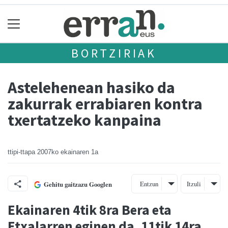
BORTZIRIAK
Astelehenean hasiko da
zakurrak errabiaren kontra
txertatzeko kanpaina
ttipi-ttapa
2007ko ekainaren 1a
Entzun
Itzuli
Gehitu gaitzazu Googlen
Ekainaren 4tik 8ra Bera eta
Etxalarren eginen da, 11tik 14ra