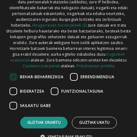
Xorroxin irratia | Lesaka | T. 948638288
datu pertsonalak tratatzeko (adibidez, zure IP helbidea,
identifikatzaile bakarrak eta nabigazio-datuak), iragarki eta eduki
pertsonalizatuak eskaintzeko, iragarkiak eta edukia neurtzeko,
audientziaren inguruko ikuspegiak lortzeko eta zerbitzuak
hobetzeko.
Hirugarrenen hornitzaileek (3)
zure datuak ere trata
ditzakete helburu hauetarako eta beste batzuetarako, besteak beste
Codesyntaxek garatua
kokapen geografiko zehatzeko datuak eta gailuaren ezaugarriak
erabiliz. Zure aukerak webgune honi soilik aplikatzen zaizkio.
Hornitzaile batzuek baimena beharrean interes legitimoa oinarri
gisa erabil dezakete; aurka egiteko eskubidea duzu
Iragarkien
ezarpenak
atalean. Zure baimena edozein unetan ken dezakezu
Cookieen ezarpenak
atalean.
Pribatutasun-politika
HONI BURUZ
LEGE OHARRA
PUBLIZITATEA
BEHAR-BEHARREZKOA
ERRENDIMENDUA
ARAUAK
HARREMANETARAKO
RSS
BIDERATZEA
FUNTZIONALTASUNA
SAILKATU GABE
GUZTIAK ONARTU
GUZTIAK UKATU
XEHETASUNAK ERAKUTSI