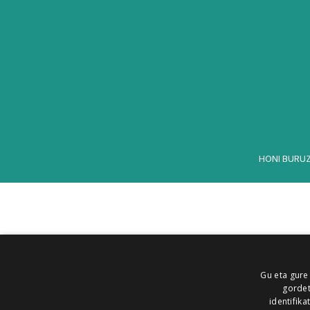
HONI BURU
Gu eta gure
gordet
identifika