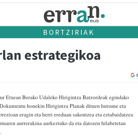
BORTZIRIAK
rlan estrategikoa
tur Etxean Berako Udaleko Hirigintza Batzordeak egindako
. Dokumentu honekin Hirigintza Planak dituen hutsune eta
 prezioan eragin eta herri ereduan sakontzea eta eztabaidatzea
tuaren aurrerakina aurkeztuko da eta datozen hilabetetan
.