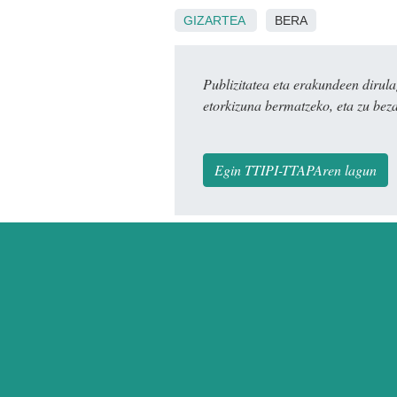
GIZARTEA
BERA
Publizitatea eta erakundeen dir
etorkizuna bermatzeko, eta zu bez
Egin TTIPI-TTAPAren lagun