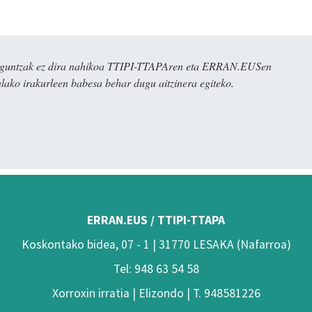
ulaguntzak ez dira nahikoa TTIPI-TTAPAren eta ERRAN.EUSen
alako irakurleen babesa behar dugu aitzinera egiteko.
ERRAN.EUS / TTIPI-TTAPA
Koskontako bidea, 07 - 1 | 31770 LESAKA (Nafarroa)
Tel: 948 63 54 58
Xorroxin irratia | Elizondo | T. 948581226