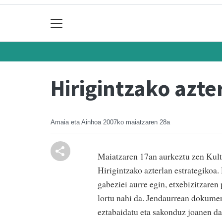
Hirigintzako azte
Amaia eta Ainhoa
2007ko maiatzaren 28a
Maiatzaren 17an aurkeztu zen Kul
Hirigintzako azterlan estrategikoa
gabeziei aurre egin, etxebizitzaren
lortu nahi da. Jendaurrean dokumen
eztabaidatu eta sakonduz joanen da