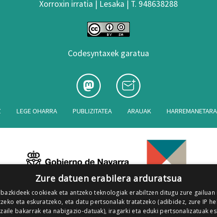
Xorroxin irratia | Lesaka | T. 948638288
Codesyntaxek garatua
Z
LEGE OHARRA
PUBLIZITATEA
ARAUAK
HARREMANETAR
Zure datuen erabilera arduratsua
 bazkideek cookieak eta antzeko teknologiak erabiltzen ditugu zure gailuan
zeko eta eskuratzeko, eta datu pertsonalak tratatzeko (adibidez, zure IP he
tzaile bakarrak eta nabigazio-datuak), iragarki eta eduki pertsonalizatuak e