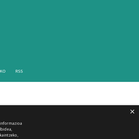
AKO
RSS
×
 informazioa
lbidea,
skaintzeko,