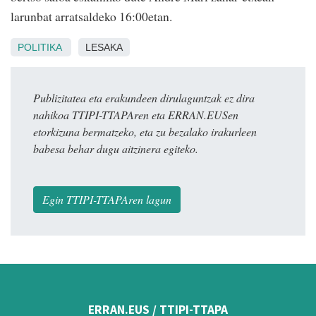
larunbat arratsaldeko 16:00etan.
POLITIKA
LESAKA
Publizitatea eta erakundeen dirulaguntzak ez dira
nahikoa TTIPI-TTAPAren eta ERRAN.EUSen
etorkizuna bermatzeko, eta zu bezalako irakurleen
babesa behar dugu aitzinera egiteko.
Egin TTIPI-TTAPAren lagun
ERRAN.EUS / TTIPI-TTAPA