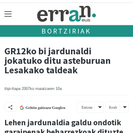
BORTZIRIAK
GR12ko bi jardunaldi
jokatuko ditu asteburuan
Lesakako taldeak
ttipi-ttapa
2007ko maiatzaren 10a
Entzun
Itzuli
Gehitu gaitzazu Googlen
Lehen jardunaldia galdu ondotik
garaipenak beharrezkoak dituzte