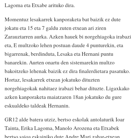
Lagoma eta Etxabe arituko dira.
Momentuz lesakarrek kanporaketa bat baizik ez dute
jokatu eta 15 eta 7 galdu zuten etxean ari ziren
Zarauztarren aurka. Azken hauek bi norgehiagoka irabazi
eta, E multzoko lehen postuan daude 4 punturekin, eta
bigarrenak, berdinduta, Lesaka eta Hernani puntu
banarekin. Aurten onartu den sistemarekin multzo
bakoitzeko lehenak baizik ez dira finalerdietara pasatuko.
Hortaz, lesakarrek etxean jokatuko dituzten
norgehiagokak nahitaez irabazi behar dituzte. Ligaxkako
azken kanporaketa maiatzaren 18an jokatuko du gure
eskualdeko taldeak Hernanin.
GR12 alde batera utziz, bertso eskolak antolaturik Ioar
Tainta, Erika Lagoma, Manolo Arozena eta Etxabek
bertso saioa eskainiko dute Andre Mari zahar-etxean