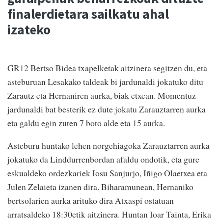
finalerdietara sailkatu ahal
izateko
GR12 Bertso Bidea txapelketak aitzinera segitzen du, eta
asteburuan Lesakako taldeak bi jardunaldi jokatuko ditu
Zarautz eta Hernaniren aurka, biak etxean. Momentuz
jardunaldi bat besterik ez dute jokatu Zarauztarren aurka
eta galdu egin zuten 7 boto alde eta 15 aurka.
Asteburu huntako lehen norgehiagoka Zarauztarren aurka
jokatuko da Linddurrenbordan afaldu ondotik, eta gure
eskualdeko ordezkariek Iosu Sanjurjo, Iñigo Olaetxea eta
Julen Zelaieta izanen dira. Biharamunean, Hernaniko
bertsolarien aurka arituko dira Atxaspi ostatuan
arratsaldeko 18:30etik aitzinera. Huntan Ioar Tainta, Erika