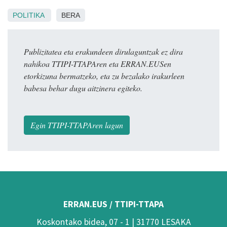
POLITIKA
BERA
Publizitatea eta erakundeen dirulaguntzak ez dira
nahikoa TTIPI-TTAPAren eta ERRAN.EUSen
etorkizuna bermatzeko, eta zu bezalako irakurleen
babesa behar dugu aitzinera egiteko.
Egin TTIPI-TTAPAren lagun
ERRAN.EUS / TTIPI-TTAPA
Koskontako bidea, 07 - 1 | 31770 LESAKA