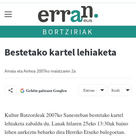
BORTZIRIAK
Bestetako kartel lehiaketa
Amaia eta Ainhoa
2007ko maiatzaren 2a
Entzun
Itzuli
Gehitu gaitzazu Googlen
Kultur Batzordeak 2007ko Sanesteban bestetako kartel
lehiaketa zabaldu du. Lanak hilaren 25eko 13:30ak baino
lehen aurkeztu beharko dira Herriko Etxeko bulegoetan.