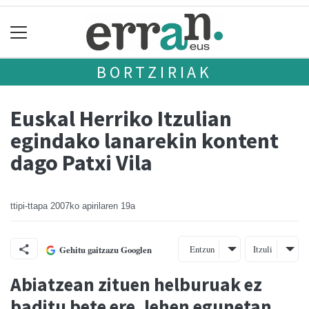
BORTZIRIAK
Euskal Herriko Itzulian
egindako lanarekin kontent
dago Patxi Vila
ttipi-ttapa
2007ko apirilaren 19a
Entzun
Itzuli
Gehitu gaitzazu Googlen
Abiatzean zituen helburuak ez
baditu bete ere, lehen egunetan