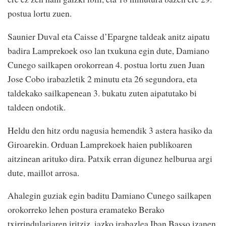
postua lortu zuen.
Saunier Duval eta Caisse d’Epargne taldeak anitz aipatu
badira Lamprekoek oso lan txukuna egin dute, Damiano
Cunego sailkapen orokorrean 4. postua lortu zuen Juan
Jose Cobo irabazletik 2 minutu eta 26 segundora, eta
taldekako sailkapenean 3. bukatu zuten aipatutako bi
taldeen ondotik.
Heldu den hitz ordu nagusia hemendik 3 astera hasiko da
Giroarekin. Orduan Lamprekoek haien publikoaren
aitzinean arituko dira. Patxik erran digunez helburua argi
dute, maillot arrosa.
Ahalegin guziak egin baditu Damiano Cunego sailkapen
orokorreko lehen postura eramateko Berako
txirrindulariaren iritziz, iazko irabazlea Iban Basso izanen