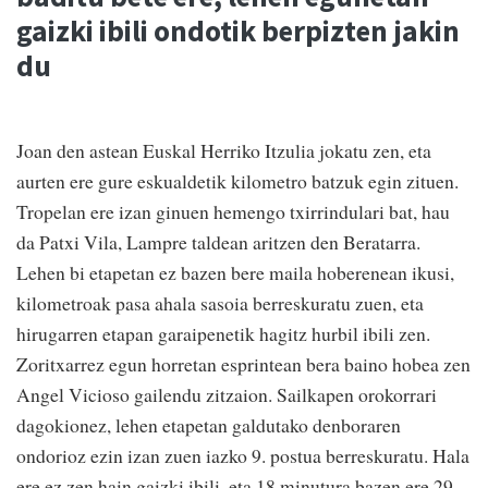
gaizki ibili ondotik berpizten jakin
du
Joan den astean Euskal Herriko Itzulia jokatu zen, eta
aurten ere gure eskualdetik kilometro batzuk egin zituen.
Tropelan ere izan ginuen hemengo txirrindulari bat, hau
da Patxi Vila, Lampre taldean aritzen den Beratarra.
Lehen bi etapetan ez bazen bere maila hoberenean ikusi,
kilometroak pasa ahala sasoia berreskuratu zuen, eta
hirugarren etapan garaipenetik hagitz hurbil ibili zen.
Zoritxarrez egun horretan esprintean bera baino hobea zen
Angel Vicioso gailendu zitzaion. Sailkapen orokorrari
dagokionez, lehen etapetan galdutako denboraren
ondorioz ezin izan zuen iazko 9. postua berreskuratu. Hala
ere ez zen hain gaizki ibili, eta 18 minutura bazen ere 29.