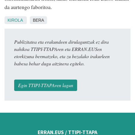
da aurtengo faboritoa.
KIROLA
BERA
Publizitatea eta erakundeen dirulaguntzak ez dira
nahikoa TTIPI-TTAPAren eta ERRAN.EUSen
etorkizuna bermatzeko, eta zu bezalako irakurleen
babesa behar dugu aitzinera egiteko.
Egin TTIPI-TTAPAren lagun
ERRAN.EUS / TTIPI-TTAPA