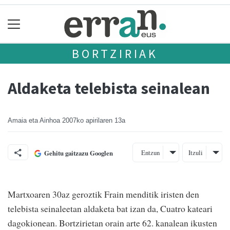
BORTZIRIAK
Aldaketa telebista seinalean
Amaia eta Ainhoa
2007ko apirilaren 13a
Entzun
Itzuli
Gehitu gaitzazu Googlen
Martxoaren 30az geroztik Frain menditik iristen den
telebista seinaleetan aldaketa bat izan da, Cuatro kateari
dagokionean. Bortzirietan orain arte 62. kanalean ikusten