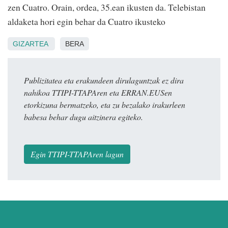
zen Cuatro. Orain, ordea, 35.ean ikusten da. Telebistan
aldaketa hori egin behar da Cuatro ikusteko
GIZARTEA
BERA
Publizitatea eta erakundeen dirulaguntzak ez dira
nahikoa TTIPI-TTAPAren eta ERRAN.EUSen
etorkizuna bermatzeko, eta zu bezalako irakurleen
babesa behar dugu aitzinera egiteko.
Egin TTIPI-TTAPAren lagun