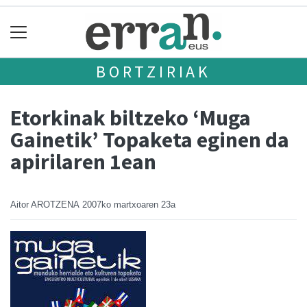
BORTZIRIAK
Etorkinak biltzeko ‘Muga
Gainetik’ Topaketa eginen da
apirilaren 1ean
Aitor AROTZENA
2007ko martxoaren 23a