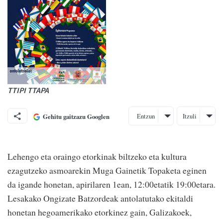
TTIPI TTAPA
Entzun
Itzuli
Gehitu gaitzazu Googlen
Lehengo eta oraingo etorkinak biltzeko eta kultura
ezagutzeko asmoarekin Muga Gainetik Topaketa eginen
da igande honetan, apirilaren 1ean, 12:00etatik 19:00etara.
Lesakako Ongizate Batzordeak antolatutako ekitaldi
honetan hegoamerikako etorkinez gain, Galizakoek,