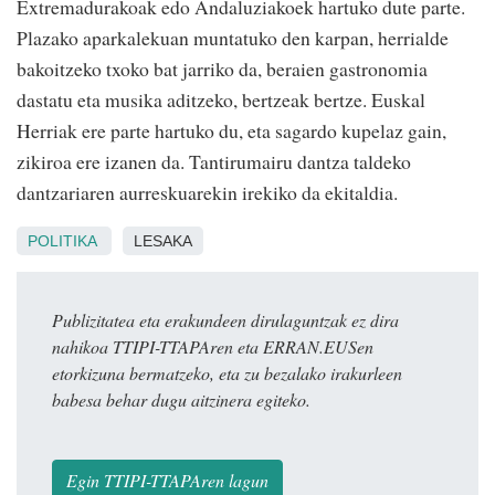
Extremadurakoak edo Andaluziakoek hartuko dute parte.
Plazako aparkalekuan muntatuko den karpan, herrialde
bakoitzeko txoko bat jarriko da, beraien gastronomia
dastatu eta musika aditzeko, bertzeak bertze. Euskal
Herriak ere parte hartuko du, eta sagardo kupelaz gain,
zikiroa ere izanen da. Tantirumairu dantza taldeko
dantzariaren aurreskuarekin irekiko da ekitaldia.
POLITIKA
LESAKA
Publizitatea eta erakundeen dirulaguntzak ez dira
nahikoa TTIPI-TTAPAren eta ERRAN.EUSen
etorkizuna bermatzeko, eta zu bezalako irakurleen
babesa behar dugu aitzinera egiteko.
Egin TTIPI-TTAPAren lagun