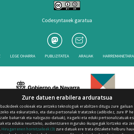
Codesyntaxek garatua
Z
LEGE OHARRA
PUBLIZITATEA
ARAUAK
HARREMANETAR
Zure datuen erabilera arduratsua
 bazkideek cookieak eta antzeko teknologiak erabiltzen ditugu zure gailuan
zeko eta eskuratzeko, eta datu pertsonalak tratatzeko (adibidez, zure IP he
tzaile bakarrak eta nabigazio-datuak), iragarki eta eduki pertsonalizatuak e
iak eta edukia neurtzeko, audientziaren inguruko ikuspegiak lortzeko eta ze
.
Hirugarrenen hornitzaileek (3)
zure datuak ere trata ditzakete helburu hau