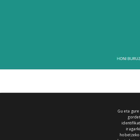
HONI BURU
Gu eta gure
gordet
identifika
iragark
hobetzeko