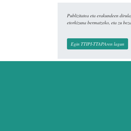
Publizitatea eta erakundeen dir
etorkizuna bermatzeko, eta zu bez
Egin TTIPI-TTAPAren lagun