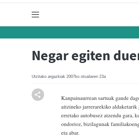
Negar egiten due
Utzitako argazkiak
2007ko otsailaren 23a
Kanpainaurrean sartuak gaude dagoe
aitzineko jarrerarekiko aldaketarik 
erretako autobusez atzendu gara, k
ondorioz, bizilagunak familiakoeng
eta abar.