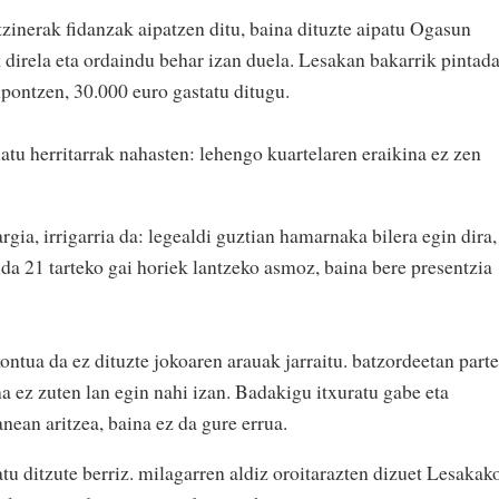
zinerak fidanzak aipatzen ditu, baina dituzte aipatu Ogasun
 direla eta ordaindu behar izan duela. Lesakan bakarrik pintad
pontzen, 30.000 euro gastatu ditugu.
iatu herritarrak nahasten: lehengo kuartelaren eraikina ez zen
gia, irrigarria da: legealdi guztian hamarnaka bilera egin dira,
da 21 tarteko gai horiek lantzeko asmoz, baina bere presentzia
kontua da ez dituzte jokoaren arauak jarraitu. batzordeetan parte
na ez zuten lan egin nahi izan. Badakigu itxuratu gabe eta
anean aritzea, baina ez da gure errua.
tu ditzute berriz. milagarren aldiz oroitarazten dizuet Lesakak