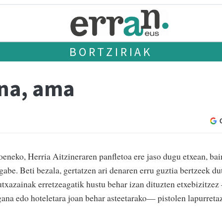
BORTZIRIAK
na, ama
neko, Herria Aitzineraren panfletoa ere jaso dugu etxean, bai
gabe. Beti bezala, gertatzen ari denaren erru guztia bertzeek du
utxazainak erretzeagatik hustu behar izan dituzten etxebizitze
ana edo hoteletara joan behar asteetarako— pistolen lapurretaz