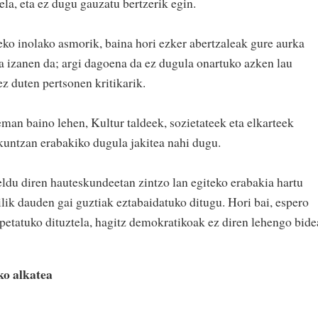
ela, eta ez dugu gauzatu bertzerik egin.
ko inolako asmorik, baina hori ezker abertzaleak gure aurka
 izanen da; argi dagoena da ez dugula onartuko azken lau
z duten pertsonen kritikarik.
man baino lehen, Kultur taldeek, sozietateek eta elkarteek
kuntzan erabakiko dugula jakitea nahi dugu.
eldu diren hauteskundeetan zintzo lan egiteko erabakia hartu
zilik dauden gai guztiak eztabaidatuko ditugu. Hori bai, espero
etatuko dituztela, hagitz demokratikoak ez diren lehengo bid
ko alkatea