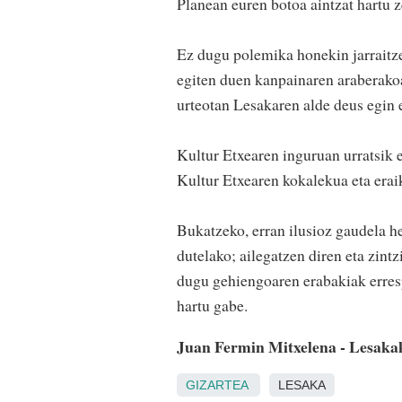
Planean euren botoa aintzat hartu z
Ez dugu polemika honekin jarraitze
egiten duen kanpainaren araberakoa
urteotan Lesakaren alde deus egin e
Kultur Etxearen inguruan urratsik e
Kultur Etxearen kokalekua eta erai
Bukatzeko, erran ilusioz gaudela h
dutelako; ailegatzen diren eta zint
dugu gehiengoaren erabakiak erresp
hartu gabe.
Juan Fermin Mitxelena - Lesaka
GIZARTEA
LESAKA