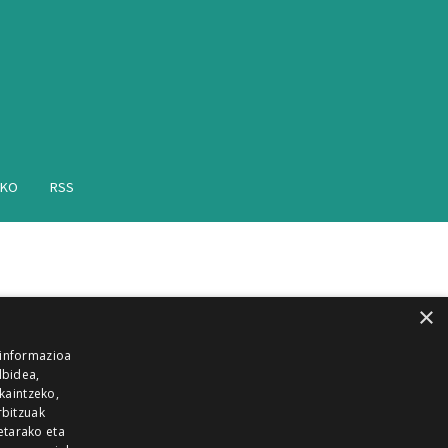
AKO
RSS
×
 informazioa
lbidea,
skaintzeko,
rbitzuak
etarako eta