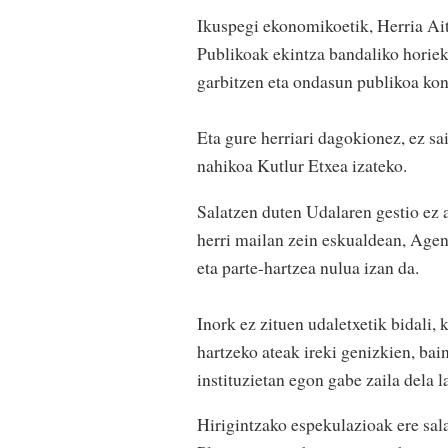
Ikuspegi ekonomikoetik, Herria Ait
Publikoak ekintza bandaliko horiek
garbitzen eta ondasun publikoa kon
Eta gure herriari dagokionez, ez sa
nahikoa Kutlur Etxea izateko.
Salatzen duten Udalaren gestio ez ar
herri mailan zein eskualdean, Agen
eta parte-hartzea nulua izan da.
Inork ez zituen udaletxetik bidali, 
hartzeko ateak ireki genizkien, bai
instituzietan egon gabe zaila dela l
Hirigintzako espekulazioak ere sala