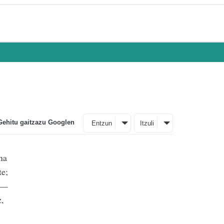
Gehitu gaitzazu Googlen
Entzun
Itzuli
na
te;
z —
,