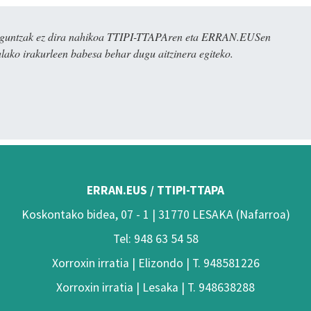
ulaguntzak ez dira nahikoa TTIPI-TTAPAren eta ERRAN.EUSen
alako irakurleen babesa behar dugu aitzinera egiteko.
ERRAN.EUS / TTIPI-TTAPA
Koskontako bidea, 07 - 1 | 31770 LESAKA (Nafarroa)
Tel: 948 63 54 58
Xorroxin irratia | Elizondo | T. 948581226
Xorroxin irratia | Lesaka | T. 948638288