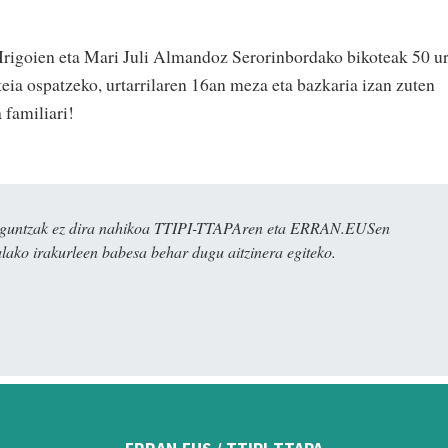
 Irigoien eta Mari Juli Almandoz Serorinbordako bikoteak 50 ur
eia ospatzeko, urtarrilaren 16an meza eta bazkaria izan zuten
 familiari!
ulaguntzak ez dira nahikoa TTIPI-TTAPAren eta ERRAN.EUSen
alako irakurleen babesa behar dugu aitzinera egiteko.