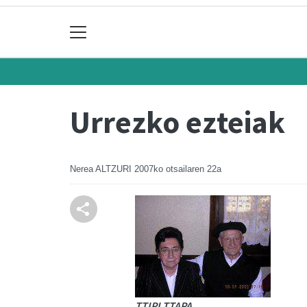
Urrezko ezteiak
Nerea ALTZURI
2007ko otsailaren 22a
TTIPI TTAPA