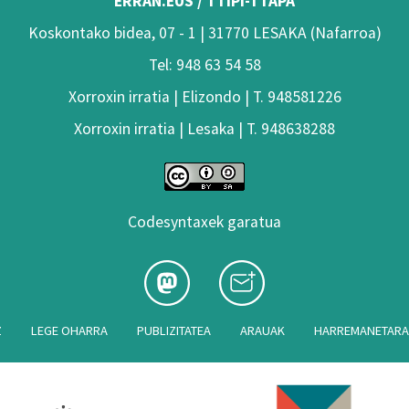
ERRAN.EUS / TTIPI-TTAPA
Koskontako bidea, 07 - 1 | 31770 LESAKA (Nafarroa)
Tel: 948 63 54 58
Xorroxin irratia | Elizondo | T. 948581226
Xorroxin irratia | Lesaka | T. 948638288
Codesyntaxek garatua
Z
LEGE OHARRA
PUBLIZITATEA
ARAUAK
HARREMANETAR