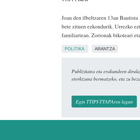
Joan den ilbeltzaren 13an Bautista
bete zituen ezkondurik. Urrezko ezt
familiartean. Zorionak bikoteari eta
POLITIKA
ARANTZA
Publizitatea eta erakundeen dir
etorkizuna bermatzeko, eta zu bez
Egin TTIPI-TTAPAren lagun