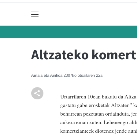
Altzateko komert
Amaia eta Ainhoa
2007ko otsailaren 22a
Urtarrilaren 10ean bukatu da Altz
gastatu gabe erosketak Altzaten” 
beharrean pezetatan ordainduta, je
aukera eman zuten. Lehenengo aldia
komertzianteek diotenez jende auni