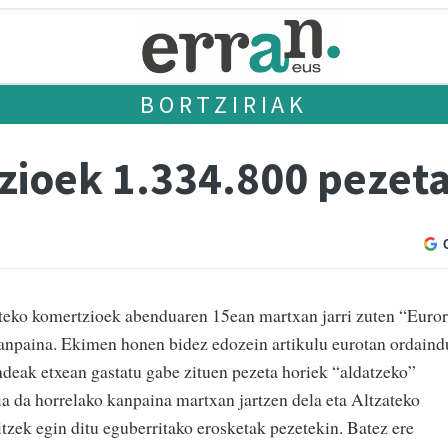
BORTZIRIAK
zioek 1.334.800 pezeta
ateko komertzioek abenduaren 15ean martxan jarri zuten “Euror
kanpaina. Ekimen honen bidez edozein artikulu eurotan ordaind
ndeak etxean gastatu gabe zituen pezeta horiek “aldatzeko”
 da horrelako kanpaina martxan jartzen dela eta Altzateko
tzek egin ditu eguberritako erosketak pezetekin. Batez ere