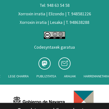
Tel: 948 63 54 58
Xorroxin irratia | Elizondo | T. 948581226
Xorroxin irratia | Lesaka | T. 948638288
Codesyntaxek garatua
Z
LEGE OHARRA
PUBLIZITATEA
ARAUAK
HARREMANETAR