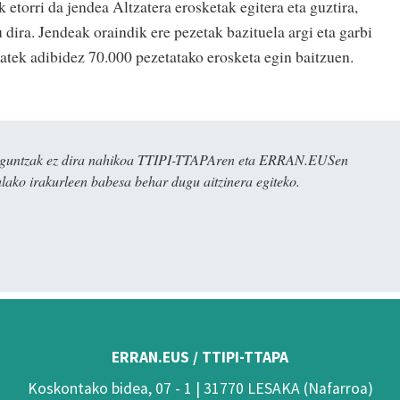
 etorri da jendea Altzatera erosketak egitera eta guztira,
 dira. Jendeak oraindik ere pezetak bazituela argi eta garbi
batek adibidez 70.000 pezetatako erosketa egin baitzuen.
ulaguntzak ez dira nahikoa TTIPI-TTAPAren eta ERRAN.EUSen
alako irakurleen babesa behar dugu aitzinera egiteko.
ERRAN.EUS / TTIPI-TTAPA
Koskontako bidea, 07 - 1 | 31770 LESAKA (Nafarroa)