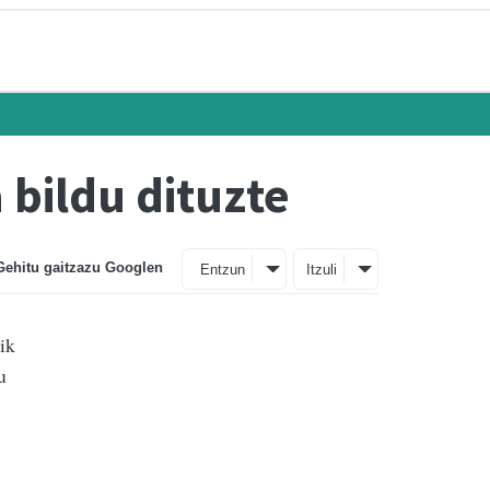
 bildu dituzte
Gehitu gaitzazu Googlen
Entzun
Itzuli
ik
u