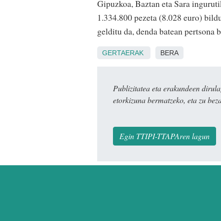
Gipuzkoa, Baztan eta Sara ingurutik
1.334.800 pezeta (8.028 euro) bildu
gelditu da, denda batean pertsona 
GERTAERAK
BERA
Publizitatea eta erakundeen dir
etorkizuna bermatzeko, eta zu bez
Egin TTIPI-TTAPAren lagun