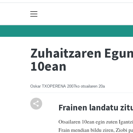
Zuhaitzaren Egun
10ean
Oskar TXOPERENA
2007ko otsailaren 20a
Frainen landatu zit
Otsailaren 10ean egin zuten Igantz
Frain mendian bildu ziren, Ziobi pa