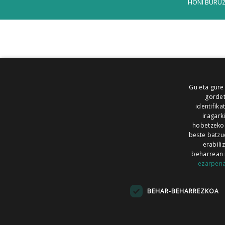
HONI BURU
Gu eta gure
gordet
identifika
iragark
hobetzeko
beste batzu
erabili
beharrean 
ezarpen
AIARALDEA
AIKOR
AIURRI
ALEA
BEGITU
ERRAN
EUSKALERRIA IRRA
BEHAR-BEHARREZKOA
KRONIKA
MAILOPE
NOAUA
O