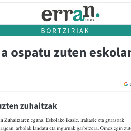
BORTZIRIAK
a ospatu zuten eskolan
uzten zuhaitzak
in Zuhaitzaren eguna. Eskolako ikasle, irakasle eta gurasoak
rajean, arbolak landatu eta inguruak garbitzera. Oinez egin zu