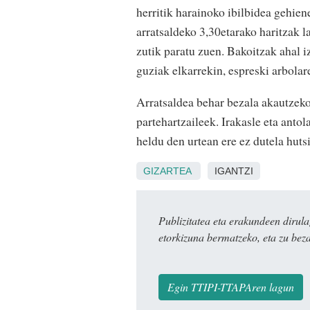
herritik harainoko ibilbidea gehie
arratsaldeko 3,30etarako haritzak l
zutik paratu zuen. Bakoitzak ahal 
guziak elkarrekin, espreski arbolar
Arratsaldea behar bezala akautzek
partehartzaileek. Irakasle eta anto
heldu den urtean ere ez dutela huts
GIZARTEA
IGANTZI
Publizitatea eta erakundeen dir
etorkizuna bermatzeko, eta zu bez
Egin TTIPI-TTAPAren lagun