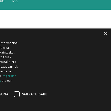
AKO
RSS
×
 informazioa
lbidea,
skaintzeko,
rbitzuak
etarako eta
 ezaugarriak
 baimena
zu
Iragarkien
k
atalean.
EITIA GUKA
AZKOITIA GUKA
BARRENA
GUKA
GUKA TELEBISTA
HIRUKA
SUNA
SAILKATU GABE
Z GUKA
ZUMAIA GUKA
28 KANALA