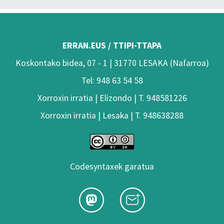
ERRAN.EUS / TTIPI-TTAPA
Koskontako bidea, 07 - 1 | 31770 LESAKA (Nafarroa)
Tel: 948 63 54 58
Xorroxin irratia | Elizondo | T. 948581226
Xorroxin irratia | Lesaka | T. 948638288
Codesyntaxek garatua