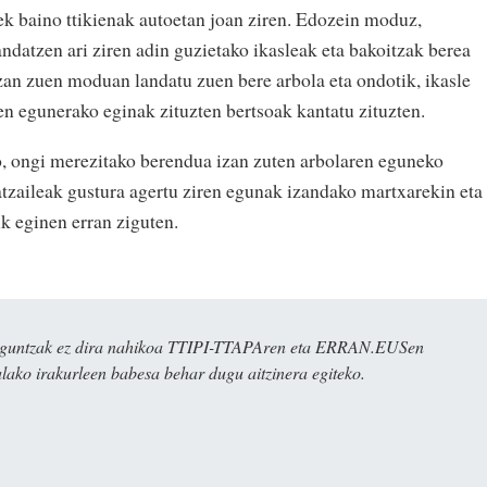
nek baino ttikienak autoetan joan ziren. Edozein moduz,
andatzen ari ziren adin guzietako ikasleak eta bakoitzak berea
izan zuen moduan landatu zuen bere arbola eta ondotik, ikasle
en egunerako eginak zituzten bertsoak kantatu zituzten.
o, ongi merezitako berendua izan zuten arbolaren eguneko
latzaileak gustura agertu ziren egunak izandako martxarekin eta
ik eginen erran ziguten.
ulaguntzak ez dira nahikoa TTIPI-TTAPAren eta ERRAN.EUSen
alako irakurleen babesa behar dugu aitzinera egiteko.