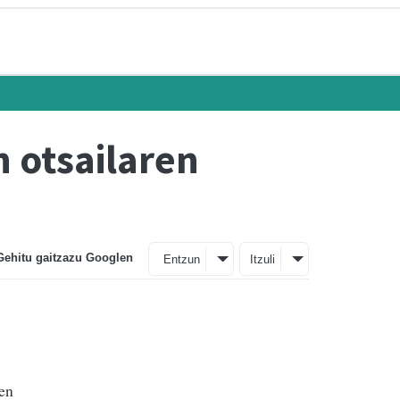
 otsailaren
Gehitu gaitzazu Googlen
Entzun
Itzuli
ten