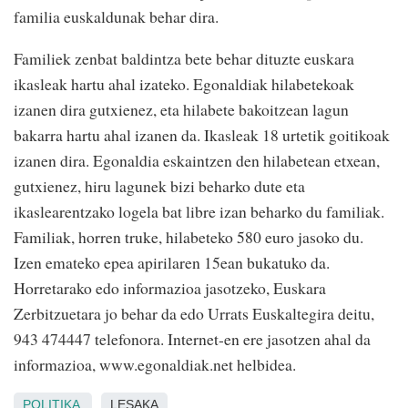
familia euskaldunak behar dira.
Familiek zenbat baldintza bete behar dituzte euskara
ikasleak hartu ahal izateko. Egonaldiak hilabetekoak
izanen dira gutxienez, eta hilabete bakoitzean lagun
bakarra hartu ahal izanen da. Ikasleak 18 urtetik goitikoak
izanen dira. Egonaldia eskaintzen den hilabetean etxean,
gutxienez, hiru lagunek bizi beharko dute eta
ikaslearentzako logela bat libre izan beharko du familiak.
Familiak, horren truke, hilabeteko 580 euro jasoko du.
Izen emateko epea apirilaren 15ean bukatuko da.
Horretarako edo informazioa jasotzeko, Euskara
Zerbitzuetara jo behar da edo Urrats Euskaltegira deitu,
943 474447 telefonora. Internet-en ere jasotzen ahal da
informazioa, www.egonaldiak.net helbidea.
POLITIKA
LESAKA