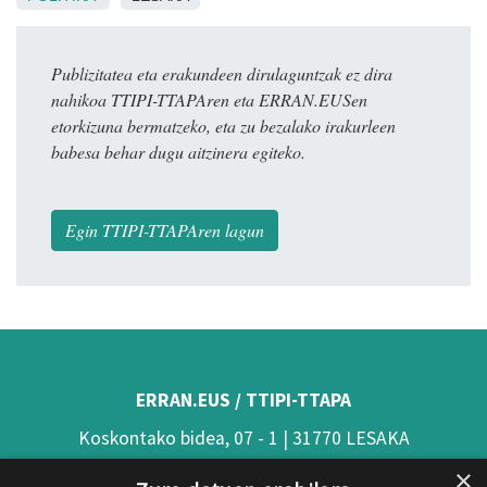
Publizitatea eta erakundeen dirulaguntzak ez dira
nahikoa TTIPI-TTAPAren eta ERRAN.EUSen
etorkizuna bermatzeko, eta zu bezalako irakurleen
babesa behar dugu aitzinera egiteko.
Egin TTIPI-TTAPAren lagun
ERRAN.EUS / TTIPI-TTAPA
Koskontako bidea, 07 - 1 | 31770 LESAKA
×
(Nafarroa)