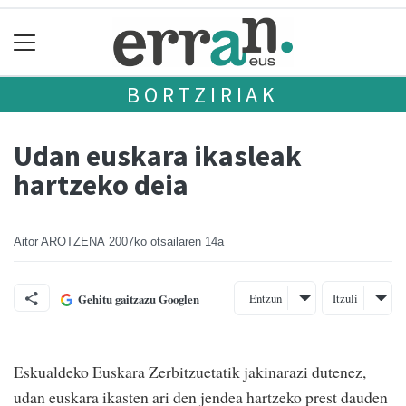
BORTZIRIAK
Udan euskara ikasleak
hartzeko deia
Aitor AROTZENA
2007ko otsailaren 14a
Entzun
Itzuli
Gehitu gaitzazu Googlen
Eskualdeko Euskara Zerbitzuetatik jakinarazi dutenez,
udan euskara ikasten ari den jendea hartzeko prest dauden