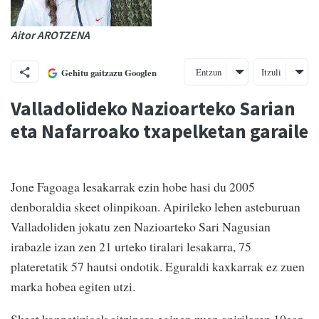
Aitor AROTZENA
Entzun
Itzuli
Gehitu gaitzazu Googlen
Valladolideko Nazioarteko Sarian
eta Nafarroako txapelketan garaile
Jone Fagoaga lesakarrak ezin hobe hasi du 2005
denboraldia skeet olinpikoan. Apirileko lehen asteburuan
Valladoliden jokatu zen Nazioarteko Sari Nagusian
irabazle izan zen 21 urteko tiralari lesakarra, 75
plateretatik 57 hautsi ondotik. Eguraldi kaxkarrak ez zuen
marka hobea egiten utzi.
Skeet konpetizioak aitzinera eginen zuen apirilaren 10ean,