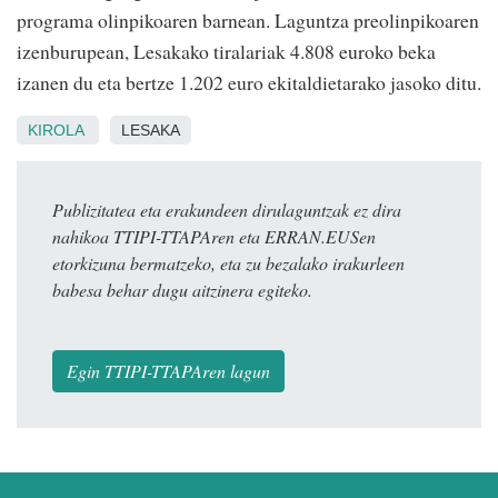
programa olinpikoaren barnean. Laguntza preolinpikoaren
izenburupean, Lesakako tiralariak 4.808 euroko beka
izanen du eta bertze 1.202 euro ekitaldietarako jasoko ditu.
KIROLA
LESAKA
Publizitatea eta erakundeen dirulaguntzak ez dira
nahikoa TTIPI-TTAPAren eta ERRAN.EUSen
etorkizuna bermatzeko, eta zu bezalako irakurleen
babesa behar dugu aitzinera egiteko.
Egin TTIPI-TTAPAren lagun