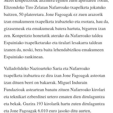
Elizondoko Tiro Zelaian Nafarroako txapelketa jokatuko
baitzen, 50 plateretara. Jone Fagoagak ez zuen arazorik
izan emakumeen txapelketa irabazteko eta osotara, hau da,
gizasemeak eta emakumeak batera hartuta, bigarren izan
zen. Konpetizio honetatik aterako da Nafarroako taldea
Espainiako txapelketarako eta tiralari lesakarra taldean
izanen da, noski, bera baita lehendabizikoa emakumeen
Espainiako rankinean.
Valladolideko Nazioarteko Saria eta Nafarroako
txapelketa irabaztea ez dira izan Jone Fagoagak asteotan
izan dituen berri on bakarrak. Miguel Indurain
Fundazioak asteartean banatu zituen Nafarroako kirolari
eta teknikari ezberdinei urtero ematen dien dirulaguntza
eta bekak. Guzira 193 kirolarik hartu zuten dirulaguntza
eta Jone Fagoagak 6.010 euro jasoko ditu aurten,