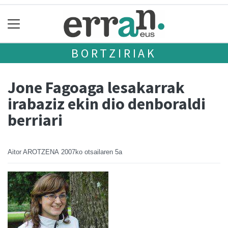
BORTZIRIAK
Jone Fagoaga lesakarrak
irabaziz ekin dio denboraldi
berriari
Aitor AROTZENA
2007ko otsailaren 5a