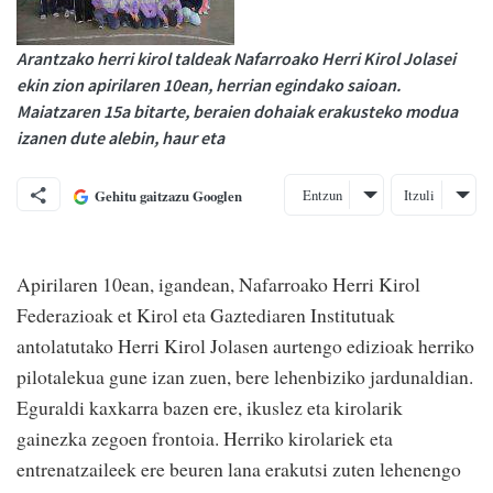
Arantzako herri kirol taldeak Nafarroako Herri Kirol Jolasei
ekin zion apirilaren 10ean, herrian egindako saioan.
Maiatzaren 15a bitarte, beraien dohaiak erakusteko modua
izanen dute alebin, haur eta
Entzun
Itzuli
Gehitu gaitzazu Googlen
Apirilaren 10ean, igandean, Nafarroako Herri Kirol
Federazioak et Kirol eta Gaztediaren Institutuak
antolatutako Herri Kirol Jolasen aurtengo edizioak herriko
pilotalekua gune izan zuen, bere lehenbiziko jardunaldian.
Eguraldi kaxkarra bazen ere, ikuslez eta kirolarik
gainezka zegoen frontoia. Herriko kirolariek eta
entrenatzaileek ere beuren lana erakutsi zuten lehenengo