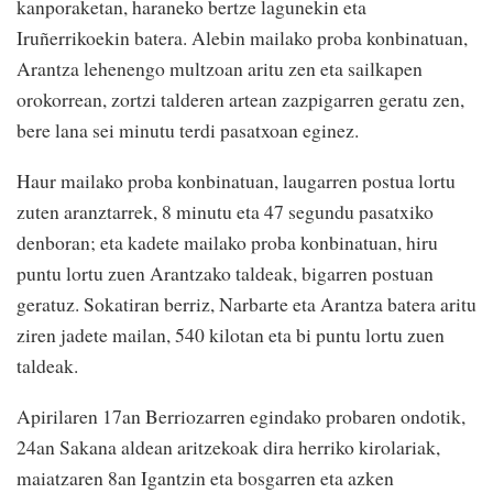
kanporaketan, haraneko bertze lagunekin eta
Iruñerrikoekin batera. Alebin mailako proba konbinatuan,
Arantza lehenengo multzoan aritu zen eta sailkapen
orokorrean, zortzi talderen artean zazpigarren geratu zen,
bere lana sei minutu terdi pasatxoan eginez.
Haur mailako proba konbinatuan, laugarren postua lortu
zuten aranztarrek, 8 minutu eta 47 segundu pasatxiko
denboran; eta kadete mailako proba konbinatuan, hiru
puntu lortu zuen Arantzako taldeak, bigarren postuan
geratuz. Sokatiran berriz, Narbarte eta Arantza batera aritu
ziren jadete mailan, 540 kilotan eta bi puntu lortu zuen
taldeak.
Apirilaren 17an Berriozarren egindako probaren ondotik,
24an Sakana aldean aritzekoak dira herriko kirolariak,
maiatzaren 8an Igantzin eta bosgarren eta azken