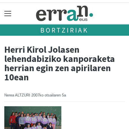
BORTZIRIAK
Herri Kirol Jolasen
lehendabiziko kanporaketa
herrian egin zen apirilaren
10ean
Nerea ALTZURI
2007ko otsailaren 5a