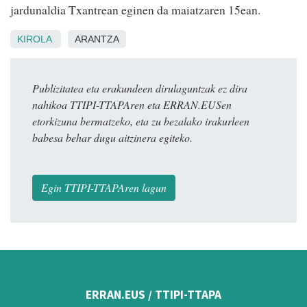
jardunaldia Txantrean eginen da maiatzaren 15ean.
KIROLA
ARANTZA
Publizitatea eta erakundeen dirulaguntzak ez dira
nahikoa TTIPI-TTAPAren eta ERRAN.EUSen
etorkizuna bermatzeko, eta zu bezalako irakurleen
babesa behar dugu aitzinera egiteko.
Egin TTIPI-TTAPAren lagun
ERRAN.EUS / TTIPI-TTAPA