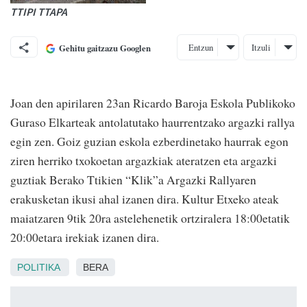
TTIPI TTAPA
Entzun
Itzuli
Gehitu gaitzazu Googlen
Joan den apirilaren 23an Ricardo Baroja Eskola Publikoko
Guraso Elkarteak antolatutako haurrentzako argazki rallya
egin zen. Goiz guzian eskola ezberdinetako haurrak egon
ziren herriko txokoetan argazkiak ateratzen eta argazki
guztiak Berako Ttikien “Klik”a Argazki Rallyaren
erakusketan ikusi ahal izanen dira. Kultur Etxeko ateak
maiatzaren 9tik 20ra astelehenetik ortziralera 18:00etatik
20:00etara irekiak izanen dira.
POLITIKA
BERA