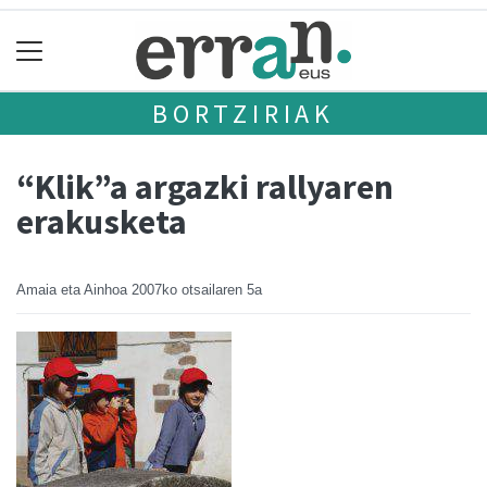
BORTZIRIAK
“Klik”a argazki rallyaren
erakusketa
Amaia eta Ainhoa
2007ko otsailaren 5a