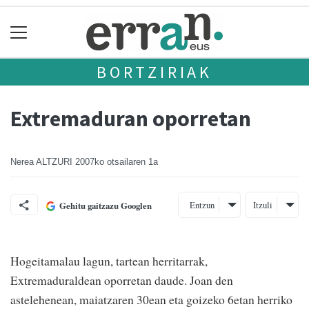
BORTZIRIAK
Extremaduran oporretan
Nerea ALTZURI
2007ko otsailaren 1a
Entzun
Itzuli
Gehitu gaitzazu Googlen
Hogeitamalau lagun, tartean herritarrak,
Extremaduraldean oporretan daude. Joan den
astelehenean, maiatzaren 30ean eta goizeko 6etan herriko