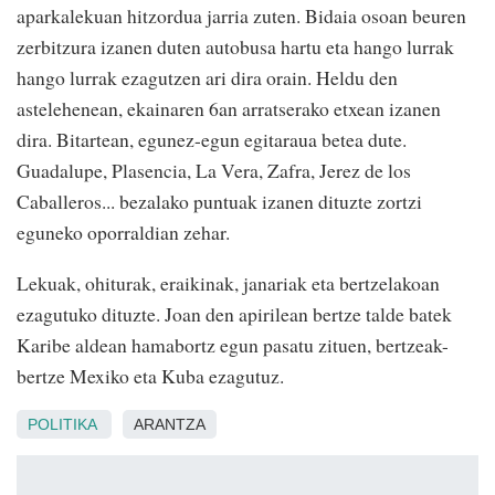
aparkalekuan hitzordua jarria zuten. Bidaia osoan beuren
zerbitzura izanen duten autobusa hartu eta hango lurrak
hango lurrak ezagutzen ari dira orain. Heldu den
astelehenean, ekainaren 6an arratserako etxean izanen
dira. Bitartean, egunez-egun egitaraua betea dute.
Guadalupe, Plasencia, La Vera, Zafra, Jerez de los
Caballeros... bezalako puntuak izanen dituzte zortzi
eguneko oporraldian zehar.
Lekuak, ohiturak, eraikinak, janariak eta bertzelakoan
ezagutuko dituzte. Joan den apirilean bertze talde batek
Karibe aldean hamabortz egun pasatu zituen, bertzeak-
bertze Mexiko eta Kuba ezagutuz.
POLITIKA
ARANTZA