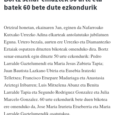
batek 60 bete dute ezkondurik
Ortziral honetan, ekainaren 3an, eginen da Nafarroako
Kutxako Urrezko Adina elkarteak antolatutako jubilatuen
Eguna. Urtero bezala, aurten ere Urrezko eta Diamantezko
Eztaiak ospatzen dituzten bikoteak omenduko dira. Bortz
senar-emaztek egin dituzte 50 urte ezkondurik: Pedro
Larralde Gaztelumendi eta Maria Jesus Zubieta Tapia;
Juan Bautista Lazkano Ubiria eta Eusebia Iratzoki
Telletxea; Francisco Etxepare Madariaga eta Anastasia
Ariztegi Iribarren; Luis Mitxelena Abanz eta Benita
Larralde Tapia eta Segundo Rodriguez Gonzalez eta Julia
Marcelo Gonzalez. 60 urte ezkondurik bete duen bikotea
ere omenduko da, Jose Maria Irurieta Etxeberria eta Maria
Larralde Gaztelumendik osatutakoa.