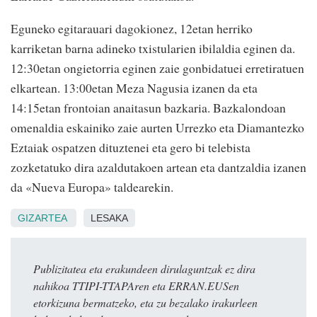
Eguneko egitarauari dagokionez, 12etan herriko
karriketan barna adineko txistularien ibilaldia eginen da.
12:30etan ongietorria eginen zaie gonbidatuei erretiratuen
elkartean. 13:00etan Meza Nagusia izanen da eta
14:15etan frontoian anaitasun bazkaria. Bazkalondoan
omenaldia eskainiko zaie aurten Urrezko eta Diamantezko
Eztaiak ospatzen dituztenei eta gero bi telebista
zozketatuko dira azaldutakoen artean eta dantzaldia izanen
da «Nueva Europa» taldearekin.
GIZARTEA
LESAKA
Publizitatea eta erakundeen dirulaguntzak ez dira
nahikoa TTIPI-TTAPAren eta ERRAN.EUSen
etorkizuna bermatzeko, eta zu bezalako irakurleen