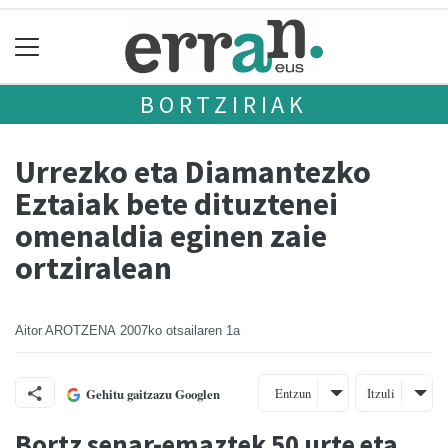
BORTZIRIAK
Urrezko eta Diamantezko
Eztaiak bete dituztenei
omenaldia eginen zaie
ortziralean
Aitor AROTZENA
2007ko otsailaren 1a
Entzun
Itzuli
Gehitu gaitzazu Googlen
Bortz senar-emaztek 50 urte eta