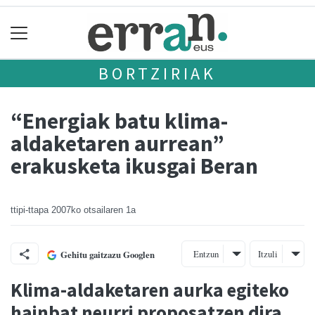
BORTZIRIAK
“Energiak batu klima-
aldaketaren aurrean”
erakusketa ikusgai Beran
ttipi-ttapa
2007ko otsailaren 1a
Entzun
Itzuli
Gehitu gaitzazu Googlen
Klima-aldaketaren aurka egiteko
hainbat neurri proposatzen dira