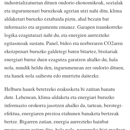
industrializatuetan dituen ondorio ekonomikoak, sozialak
eta ingurumenari buruzkoak agerian utzi nahi ditu, klima
aldaketari buruzko eztabaida piztu, ahal bezain bat
informazio eta argumentu emanez. Garapen iraunkorreko
logika ezagutarazi nahi du, eta energien aurrezteko
egitasmoak sustatu. Panel, bideo eta norberaren CO2aren
ekoizpenari buruzko galdetegi baten bitartez, bisitariak
energiari buruz duen ezagutza garatzen ahalko du, hala
nola, nundik heldu den, ingurumenean zer ondorio dituen,
eta hauek nola saihestu edo murriztu daitezke.
Helburu hauek betetzeko erakusketa bi zatitan banatu
dute. Lehenean, klima-aldaketa eta energiari buruzko
informazio orokorra jasotzen ahalko da, tartean, berotegi-
efektua, energiaren prezioa etahunen banaketa bertzeak
bertze. Bigarren zatian, energia aurrezteko hainbat
proposamen egiten dira, hala nola, eguneroko bizi moduan