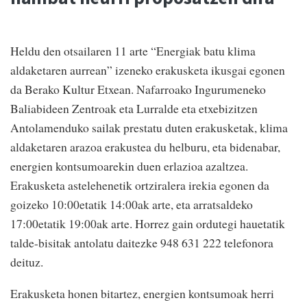
Heldu den otsailaren 11 arte “Energiak batu klima
aldaketaren aurrean” izeneko erakusketa ikusgai egonen
da Berako Kultur Etxean. Nafarroako Ingurumeneko
Baliabideen Zentroak eta Lurralde eta etxebizitzen
Antolamenduko sailak prestatu duten erakusketak, klima
aldaketaren arazoa erakustea du helburu, eta bidenabar,
energien kontsumoarekin duen erlazioa azaltzea.
Erakusketa astelehenetik ortziralera irekia egonen da
goizeko 10:00etatik 14:00ak arte, eta arratsaldeko
17:00etatik 19:00ak arte. Horrez gain ordutegi hauetatik
talde-bisitak antolatu daitezke 948 631 222 telefonora
deituz.
Erakusketa honen bitartez, energien kontsumoak herri