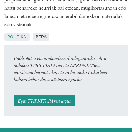
hartu beharreko neurriak bai etxean, mugikortasunean edo
lanean, eta etxea egiterakoan erabil daitezken materialak
edo sistemak.
POLITIKA
BERA
Publizitatea eta erakundeen dirulaguntzak ez dira
nahikoa TTIPI-TTAPAren eta ERRAN.EUSen
etorkizuna bermatzeko, eta zu bezalako irakurleen
babesa behar dugu aitzinera egiteko.
Egin TTIPI-TTAPAren lagun