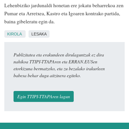
Lehenbiziko jardunaldi honetan ere jokatu beharrekoa zen
Pumar eta Arretxea, Kastro eta Igoaren kontrako partida,
baina gibeleratu egin da.
KIROLA
LESAKA
Publizitatea eta erakundeen dirulaguntzak ez dira
nahikoa TTIPI-TTAPAren eta ERRAN.EUSen
etorkizuna bermatzeko, eta zu bezalako irakurleen
babesa behar dugu aitzinera egiteko.
Egin TTIPI-TTAPAren lagun