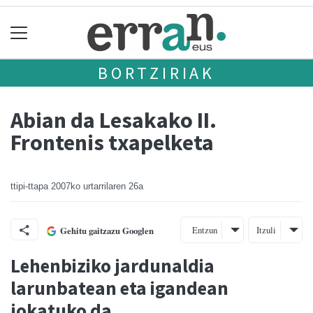
BORTZIRIAK
Abian da Lesakako II.
Frontenis txapelketa
ttipi-ttapa
2007ko urtarrilaren 26a
Entzun
Itzuli
Gehitu gaitzazu Googlen
Lehenbiziko jardunaldia
larunbatean eta igandean
jokatuko da