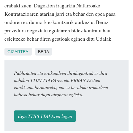
erabaki zuen. Dagokion iragarkia Nafarroako
Kontratazioaren atarian jarri eta behar den epea pasa
ondoren ez du inork eskaintzarik aurkeztu. Beraz,
prozedura negoziatu egokiaren bidez kontratu hau
esleitzeko behar diren gestioak eginen ditu Udalak.
GIZARTEA
BERA
Publizitatea eta erakundeen dirulaguntzak ez dira
nahikoa TTIPI-TTAPAren eta ERRAN.EUSen
etorkizuna bermatzeko, eta zu bezalako irakurleen
babesa behar dugu aitzinera egiteko.
Egin TTIPI-TTAPAren lagun