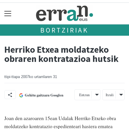
BORTZIRIAK
Herriko Etxea moldatzeko
obraren kontratazioa hutsik
ttipi-ttapa
2007ko urtarrilaren 31
Entzun
Itzuli
Gehitu gaitzazu Googlen
Joan den azaroaren 15ean Udalak Herriko Etxeko obra
moldatzeko kontratazio espedienteari hasiera ematea