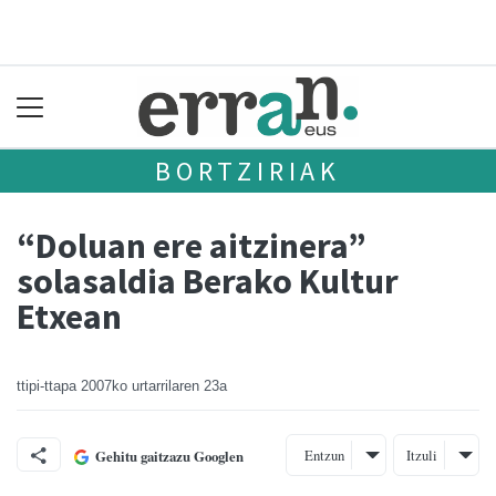
BORTZIRIAK
“Doluan ere aitzinera”
solasaldia Berako Kultur
Etxean
ttipi-ttapa
2007ko urtarrilaren 23a
Entzun
Itzuli
Gehitu gaitzazu Googlen