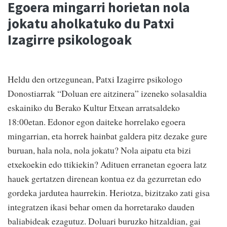
Egoera mingarri horietan nola
jokatu aholkatuko du Patxi
Izagirre psikologoak
Heldu den ortzegunean, Patxi Izagirre psikologo
Donostiarrak “Doluan ere aitzinera” izeneko solasaldia
eskainiko du Berako Kultur Etxean arratsaldeko
18:00etan. Edonor egon daiteke horrelako egoera
mingarrian, eta horrek hainbat galdera pitz dezake gure
buruan, hala nola, nola jokatu? Nola aipatu eta bizi
etxekoekin edo ttikiekin? Adituen erranetan egoera latz
hauek gertatzen direnean kontua ez da gezurretan edo
gordeka jardutea haurrekin. Heriotza, bizitzako zati gisa
integratzen ikasi behar omen da horretarako dauden
baliabideak ezagutuz. Doluari buruzko hitzaldian, gai