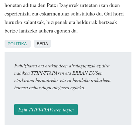
honetan aditua den Patxi Izagirrek urteetan izan duen
esperientzia eta eskarmentuaz solastatuko du. Gai horri
buruzko zalantzak, bizipenak eta beldurrak bertzeak
bertze lantzeko aukera egonen da.
POLITIKA
BERA
Publizitatea eta erakundeen dirulaguntzak ez dira
nahikoa TTIPI-TTAPAren eta ERRAN.EUSen
etorkizuna bermatzeko, eta zu bezalako irakurleen
babesa behar dugu aitzinera egiteko.
Egin TTIPI-TTAPAren lagun