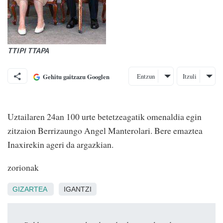
TTIPI TTAPA
Entzun
Itzuli
Gehitu gaitzazu Googlen
Uztailaren 24an 100 urte betetzeagatik omenaldia egin
zitzaion Berrizaungo Angel Manterolari. Bere emaztea
Inaxirekin ageri da argazkian.
zorionak
GIZARTEA
IGANTZI