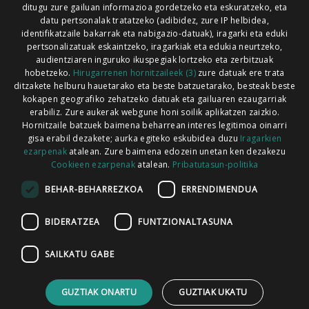
ditugu zure gailuan informazioa gordetzeko eta eskuratzeko, eta
Xorroxin irratia | Lesaka | T. 948638288
datu pertsonalak tratatzeko (adibidez, zure IP helbidea,
identifikatzaile bakarrak eta nabigazio-datuak), iragarki eta eduki
pertsonalizatuak eskaintzeko, iragarkiak eta edukia neurtzeko,
audientziaren inguruko ikuspegiak lortzeko eta zerbitzuak
hobetzeko.
Hirugarrenen hornitzaileek (3)
zure datuak ere trata
ditzakete helburu hauetarako eta beste batzuetarako, besteak beste
Codesyntaxek garatua
kokapen geografiko zehatzeko datuak eta gailuaren ezaugarriak
erabiliz. Zure aukerak webgune honi soilik aplikatzen zaizkio.
Hornitzaile batzuek baimena beharrean interes legitimoa oinarri
gisa erabil dezakete; aurka egiteko eskubidea duzu
Iragarkien
ezarpenak
atalean. Zure baimena edozein unetan ken dezakezu
Cookieen ezarpenak
atalean.
Pribatutasun-politika
HONI BURUZ
LEGE OHARRA
PUBLIZITATEA
BEHAR-BEHARREZKOA
ERRENDIMENDUA
ARAUAK
HARREMANETARAKO
RSS
BIDERATZEA
FUNTZIONALTASUNA
SAILKATU GABE
GUZTIAK ONARTU
GUZTIAK UKATU