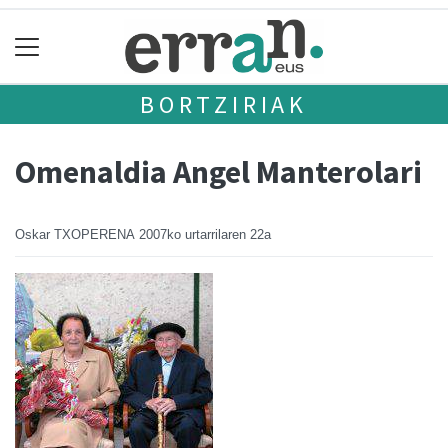
BORTZIRIAK
Omenaldia Angel Manterolari
Oskar TXOPERENA
2007ko urtarrilaren 22a