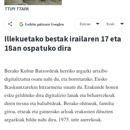
TTIPI TTAPA
Entzun
Itzuli
Gehitu gaitzazu Googlen
Illekuetako bestak irailaren 17 eta
18an ospatuko dira
Berako Kultur Batzordeak herriko argazki artxibo
digitalizatua osatu nahi du, eta horretarako, Eusko
Ikaskuntzarekin hitzarmena sinatu du. Erakunde honen
esku geldituko dira digitalizio lanak eta beharrezkoak
diren tresna eta baliabideak. Berako ohiturak, familia
giroa, etxeak eta gainerako arloak erakusten dituzten
argazkiak bildu nahi dira, 1975. urte aurrekoak.