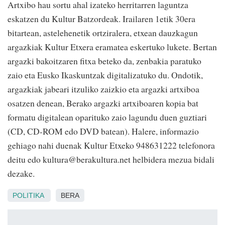
Artxibo hau sortu ahal izateko herritarren laguntza
eskatzen du Kultur Batzordeak. Irailaren 1etik 30era
bitartean, astelehenetik ortziralera, etxean dauzkagun
argazkiak Kultur Etxera eramatea eskertuko lukete. Bertan
argazki bakoitzaren fitxa beteko da, zenbakia paratuko
zaio eta Eusko Ikaskuntzak digitalizatuko du. Ondotik,
argazkiak jabeari itzuliko zaizkio eta argazki artxiboa
osatzen denean, Berako argazki artxiboaren kopia bat
formatu digitalean oparituko zaio lagundu duen guztiari
(CD, CD-ROM edo DVD batean). Halere, informazio
gehiago nahi duenak Kultur Etxeko 948631222 telefonora
deitu edo kultura@berakultura.net helbidera mezua bidali
dezake.
POLITIKA
BERA