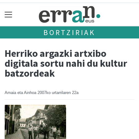
BORTZIRIAK
Herriko argazki artxibo
digitala sortu nahi du kultur
batzordeak
Amaia eta Ainhoa
2007ko urtarrilaren 22a